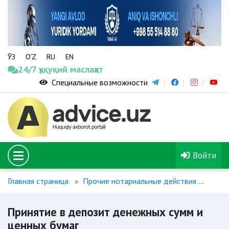
ЎЗ
O‘Z
RU
EN
24/7 ҳуқуқий маслаҳат
Специальные возможности
Войти
Главная страница
Прочие нотариальные действия
Прин
Принятие в депозит денежных сумм и
ценных бумаг