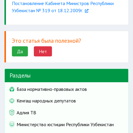
Постановление Кабинета Министров Республики
Узбекистан № 319 от 18.12.2009г.
Это статья была полезной?
Да
Нет
относительно узкой
Разделы
только диплом
База нормативно-правовых актов
углубление
по дополнительно
профессиональных знаний и
Кенгаш народных депутатов
приобретенной
навыков
Адлия ТВ
освоения новых
Министерство юстиции Республики Узбекистан