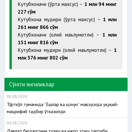
Кутубхоначи (ўрта махсус) –
1 млн 94 минг
227 сўм
Кутубхона мудири (ўрта махсус) –
1 млн
261 минг 866 сўм
Кутубхоначи (олий маълумотли) –
1 млн
151 минг 816 сўм
Кутубхона мудири (олий маълумотли) –
1
млн 376 минг 802 сўм
Сўнгги янгиликлар
06.08.2026
Тўрткўл туманида “Ёшлар ва қонун” мавзусида ҳуқуқий-
маърифий тадбир ўтказилди
04.08.2026
Давлат бюджетини тузиш ва ижро этиш тартиби