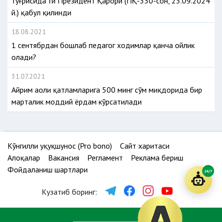
тўғрисида”ги Президент Қарори (ПҚ-330-сон, 23.09.2024
й.) қабул қилинди
18.08.2021
1 сентябрдан бошлаб педагог ходимлар қанча ойлик
олади?
31.07.2021
Айрим аҳоли қатламларига 500 минг сўм миқдорида бир
марталик моддий ёрдам кўрсатилади
Кўнгилли ҳуқуқшунос (Pro bono)
Сайт харитаси
Алоқалар
Вакансия
Регламент
Реклама бериш
Фойдаланиш шартлари
24/7
Кузатиб боринг: