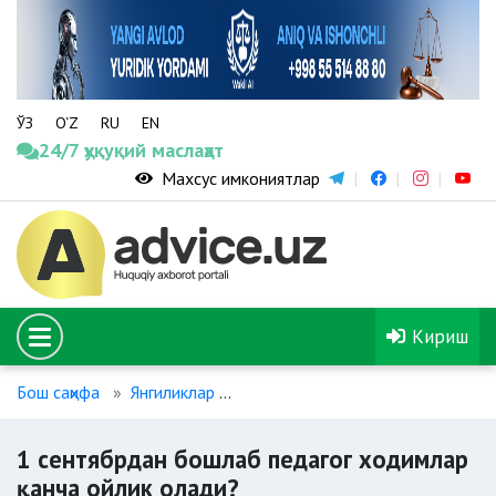
ЎЗ
O‘Z
RU
EN
24/7 ҳуқуқий маслаҳат
Махсус имкониятлар
Кириш
Бош саҳифа
Янгиликлар
1 сентябрдан бошлаб педагог х
1 сентябрдан бошлаб педагог ходимлар
қанча ойлик олади?