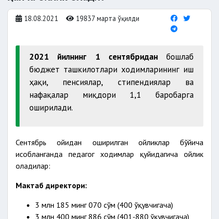
18.08.2021
19837 марта ўқилди
2021 йилнинг 1 сентябридан
бошлаб
бюджет ташкилотлари ходимларининг иш
ҳақи, пенсиялар, стипендиялар ва
нафақалар миқдори 1,1 баробарга
оширилади.
Сентябрь ойидан оширилган ойликлар бўйича
ҳисобланганда педагог ходимлар қуйидагича ойлик
оладилар:
Мактаб директори:
3 млн 185 минг 070 сўм (400 ўқувчигача)
3 млн 400 минг 886 сўм (401-880 ўқувчигача)