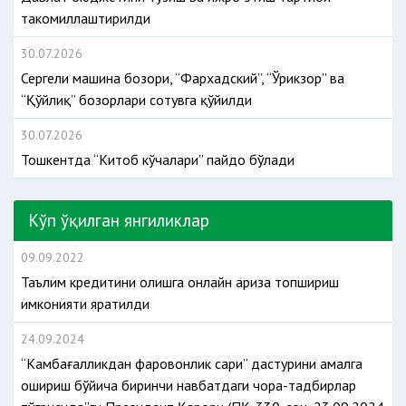
такомиллаштирилди
30.07.2026
Сергели машина бозори, “Фархадский”, “Ўрикзор” ва
“Қўйлиқ” бозорлари сотувга қўйилди
30.07.2026
Тошкентда “Китоб кўчалари” пайдо бўлади
Кўп ўқилган янгиликлар
09.09.2022
Таълим кредитини олишга онлайн ариза топшириш
имконияти яратилди
24.09.2024
“Камбағалликдан фаровонлик сари” дастурини амалга
ошириш бўйича биринчи навбатдаги чора-тадбирлар