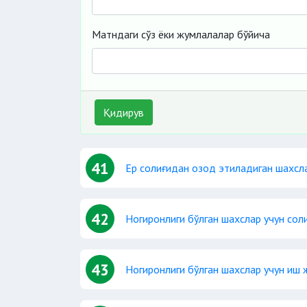
Матндаги сўз ёки жумлалалар бўйича
Қидирув
41
Ер солиғидан озод этиладиган шахсл
42
Ногиронлиги бўлган шахслар учун сол
43
Ногиронлиги бўлган шахслар учун иш