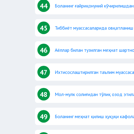
44
Боланинг ғайриқонуний кўчирилишдан
45
Тиббиёт муассасаларида овқатланиш 
46
Аёллар билан тузилган меҳнат шартн
47
Ихтисослаштирилган таълим муассас
48
Мол-мулк солиғидан тўлиқ озод этил
49
Боланинг меҳнат қилиш ҳуқуқи кафол