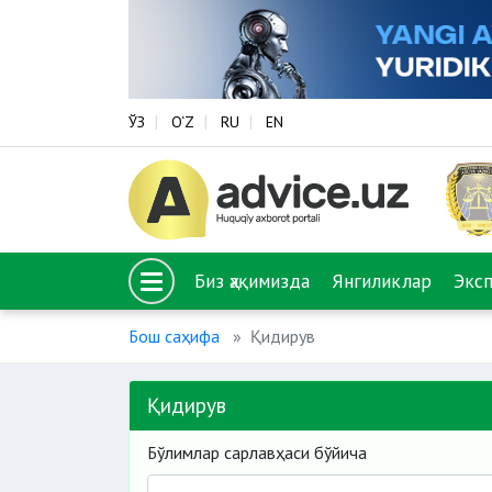
ЎЗ
O‘Z
RU
EN
Биз ҳақимизда
Янгиликлар
Экс
Бош саҳифа
Қидирув
Қидирув
Бўлимлар сарлавҳаси бўйича