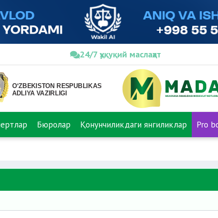
24/7 ҳуқуқий маслаҳат
пертлар
Бюролар
Қонунчиликдаги янгиликлар
Pro b