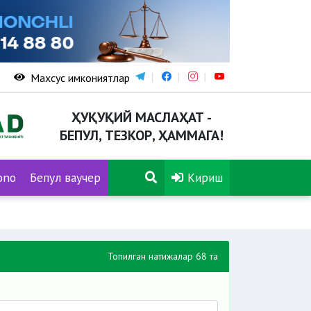
Махсус имкониятлар
ҲУҚУҚИЙ МАСЛАҲАТ -
БЕПУЛ, ТЕЗКОР, ҲАММАГА!
ono
Бепул ваучер
Кириш
Топилган натижалар 68 та