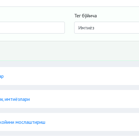
Тег бўйича
ар
иқ имтиёзлари
 жойини мослаштириш