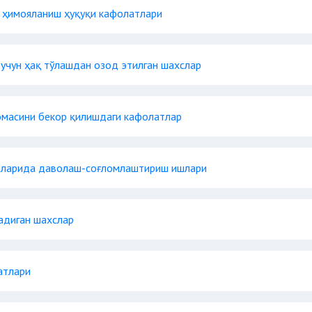
 ҳимояланиш ҳуқуқи кафолатлари
учун ҳақ тўлашдан озод этилган шахслар
омасини бекор қилишдаги кафолатлар
аларида даволаш-соғломлаштириш ишлари
адиган шахслар
атлари