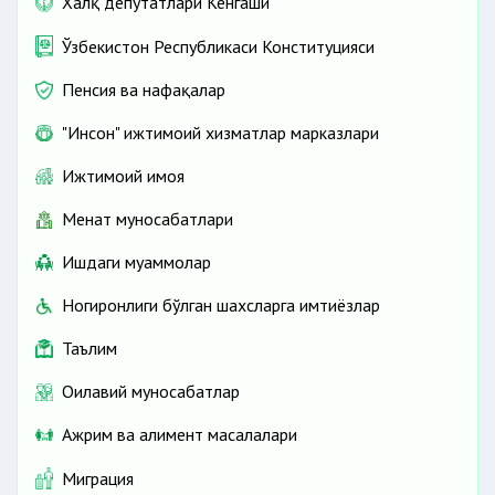
Халқ депутатлари Кенгаши
Ўзбекистон Республикаси Конституцияси
Пенсия ва нафақалар
"Инсон" ижтимоий хизматлар марказлари
Ижтимоий ҳимоя
Меҳнат муносабатлари
Ишдаги муаммолар
Ногиронлиги бўлган шахсларга имтиёзлар
Таълим
Оилавий муносабатлар
Ажрим ва алимент масалалари
Миграция