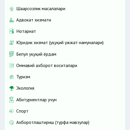
Шаҳарсозлик масалалари
Адвокат хизмати
Нотариат
Юридик хизмат (ҳуқуқий ҳужжат намуналари)
Бепул ҳуқуқий ёрдам
Оммавий ахборот воситалари
Туризм
Экология
Абитуриентлар учун
Спорт
Ахборотлаштириш (турфа мавзулар)