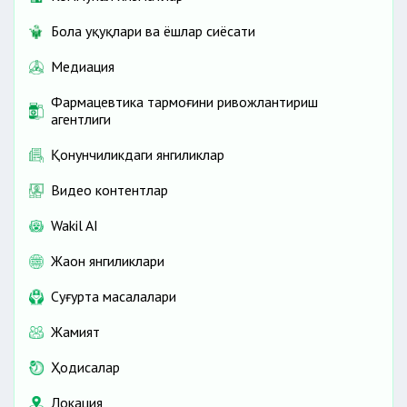
Бола ҳуқуқлари ва ёшлар сиёсати
Медиация
Фармацевтика тармоғини ривожлантириш
агентлиги
Қонунчиликдаги янгиликлар
Видео контентлар
Wakil AI
Жаҳон янгиликлари
Cуғурта масалалари
Жамият
Ҳодисалар
Локация