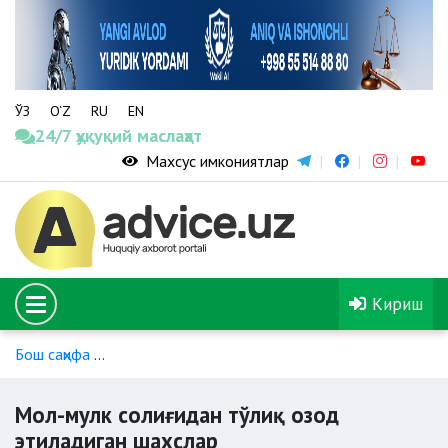
ЎЗ
O‘Z
RU
EN
24/7 ҳуқуқий маслаҳат
Махсус имкониятлар
Кириш
Бош саҳифа
Ногиронлиги бўлган шахсларга солиқ имтиёзла
Мол-мулк солиғидан тўлиқ озод
этиладиган шахслар