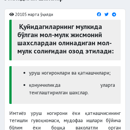
20105 марта ўқилди
Қуйидагиларнинг мулкида
бўлган мол-мулк жисмоний
шахслардан олинадиган мол-
мулк солиғидан озод этилади:
уруш ногиронлари ва қатнашчилари;
қонунчиликда уларга
тенглаштирилган шахслар.
Имтиёз уруш ногирони ёки қатнашчисининг
тегишли гувоҳномаси, мудофаа ишлари бўйича
бўлим ёки бошқа ваколатли орган