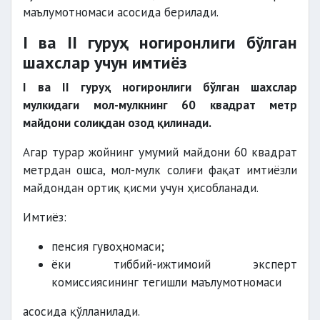
маълумотномаси асосида берилади.
I ва II гуруҳ ногиронлиги бўлган
шахслар учун имтиёз
I ва II гуруҳ ногиронлиги бўлган шахслар
мулкидаги мол-мулкнинг 60 квадрат метр
майдони солиқдан озод қилинади.
Агар турар жойнинг умумий майдони 60 квадрат
метрдан ошса, мол-мулк солиғи фақат имтиёзли
майдондан ортиқ қисми учун ҳисобланади.
Имтиёз:
пенсия гувоҳномаси;
ёки тиббий-ижтимоий эксперт
комиссиясининг тегишли маълумотномаси
асосида қўлланилади.