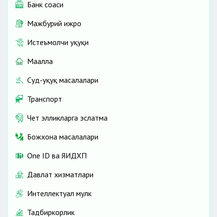
Банк соҳаси
Мажбурий ижро
Истеъмолчи ҳуқуқи
Маҳалла
Суд-ҳуқуқ масалалари
Транспорт
Чет элликларга эслатма
Божхона масалалари
One ID ва ЯИДХП
Давлат хизматлари
Интеллектуал мулк
Тадбиркорлик