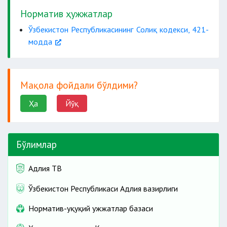
Норматив ҳужжатлар
Ўзбекистон Республикасининг Солиқ кодекси, 421-
модда
Мақола фойдали бўлдими?
Ҳа
Йўқ
Бўлимлар
Адлия ТВ
Ўзбекистон Республикаси Адлия вазирлиги
Норматив-ҳуқуқий ҳужжатлар базаси