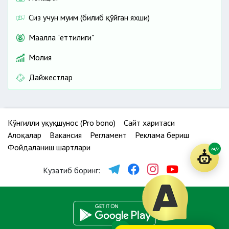
Сиз учун муҳим (билиб қўйган яхши)
Маҳалла "еттилиги"
Молия
Дайжестлар
Кўнгилли ҳуқуқшунос (Pro bono)
Сайт харитаси
Алоқалар
Вакансия
Регламент
Реклама бериш
Фойдаланиш шартлари
24/7
Кузатиб боринг: