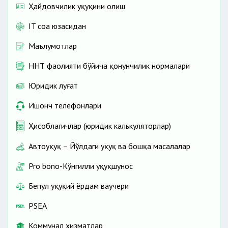
Ҳайдовчилик ҳуқуқини олиш
IT соҳа юзасидан
Маълумотлар
ННТ фаолияти бўйича қонунчилик нормалари
Юридик луғат
Ишонч телефонлари
Ҳисоблагичлар (юридик калькуляторлар)
Автоҳуқуқ – Йўлдаги ҳуқуқ ва бошқа масалалар
Pro bono-Кўнгилли ҳуқуқшунос
Бепул ҳуқуқий ёрдам ваучери
PSEA
Коммунал хизматлар