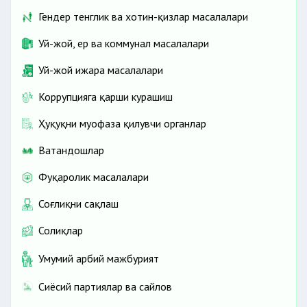
Гендер тенглик ва хотин-қизлар масалалари
Уй-жой, ер ва коммунал масалалари
Уй-жой ижара масалалари
Коррупцияга қарши курашиш
Ҳуқуқни муҳофаза қилувчи органлар
Ватандошлар
Фуқаролик масалалари
Соғлиқни сақлаш
Солиқлар
Умумий ҳарбий мажбурият
Сиёсий партиялар ва сайлов