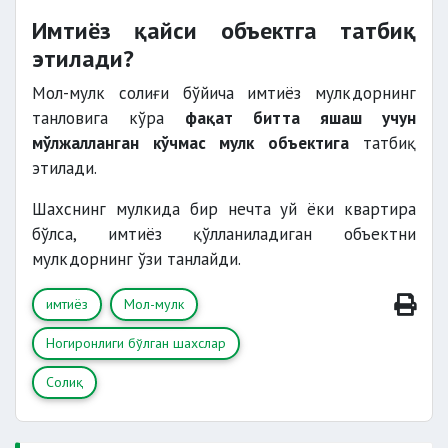
Имтиёз қайси объектга татбиқ
этилади?
Мол-мулк солиғи бўйича имтиёз мулкдорнинг
танловига кўра
фақат битта яшаш учун
мўлжалланган кўчмас мулк объектига
татбиқ
этилади.
Шахснинг мулкида бир нечта уй ёки квартира
бўлса, имтиёз қўлланиладиган объектни
мулкдорнинг ўзи танлайди.
имтиёз
Мол-мулк
Ногиронлиги бўлган шахслар
Солиқ