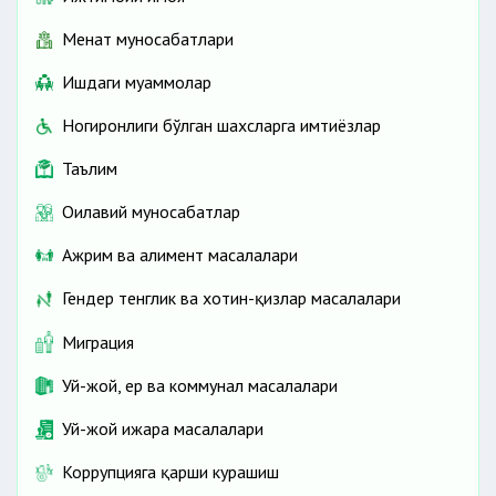
Меҳнат муносабатлари
Ишдаги муаммолар
Ногиронлиги бўлган шахсларга имтиёзлар
Таълим
Оилавий муносабатлар
Ажрим ва алимент масалалари
Гендер тенглик ва хотин-қизлар масалалари
Миграция
Уй-жой, ер ва коммунал масалалари
Уй-жой ижара масалалари
Коррупцияга қарши курашиш