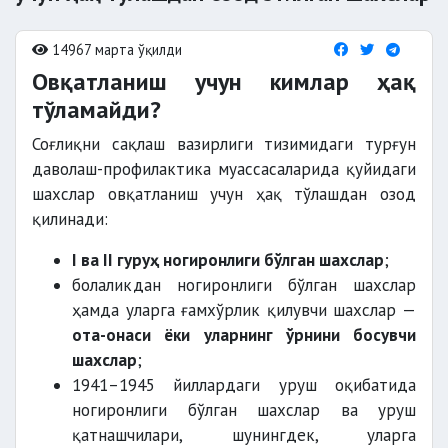
14967 марта ўқилди
Овқатланиш учун кимлар ҳақ
тўламайди?
Соғлиқни сақлаш вазирлиги тизимидаги турғун
даволаш-профилактика муассасаларида қуйидаги
шахслар овқатланиш учун ҳақ тўлашдан озод
қилинади:
I ва II гуруҳ ногиронлиги бўлган шахслар
;
болаликдан ногиронлиги бўлган шахслар
ҳамда уларга ғамхўрлик қилувчи шахслар —
ота-онаси ёки уларнинг ўрнини босувчи
шахслар
;
1941–1945 йиллардаги уруш оқибатида
ногиронлиги бўлган шахслар ва уруш
қатнашчилари, шунингдек, уларга