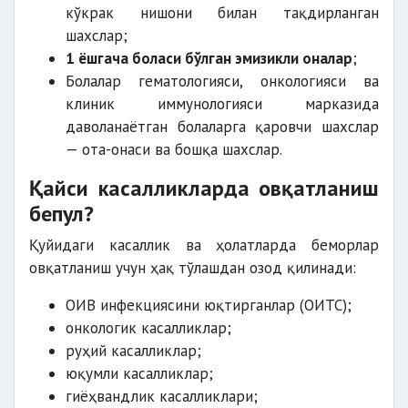
кўкрак нишони билан тақдирланган
шахслар;
1 ёшгача боласи бўлган эмизикли оналар
;
Болалар гематологияси, онкологияси ва
клиник иммунологияси марказида
даволанаётган болаларга қаровчи шахслар
— ота-онаси ва бошқа шахслар.
Қайси касалликларда овқатланиш
бепул?
Қуйидаги касаллик ва ҳолатларда беморлар
овқатланиш учун ҳақ тўлашдан озод қилинади:
ОИВ инфекциясини юқтирганлар (ОИТС);
онкологик касалликлар;
руҳий касалликлар;
юқумли касалликлар;
гиёҳвандлик касалликлари;