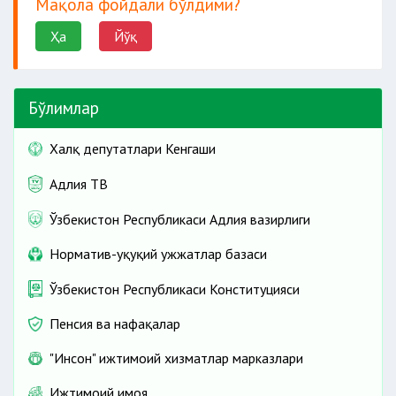
Мақола фойдали бўлдими?
Ҳа
Йўқ
Бўлимлар
Халқ депутатлари Кенгаши
Адлия ТВ
Ўзбекистон Республикаси Адлия вазирлиги
Норматив-ҳуқуқий ҳужжатлар базаси
Ўзбекистон Республикаси Конституцияси
Пенсия ва нафақалар
"Инсон" ижтимоий хизматлар марказлари
Ижтимоий ҳимоя