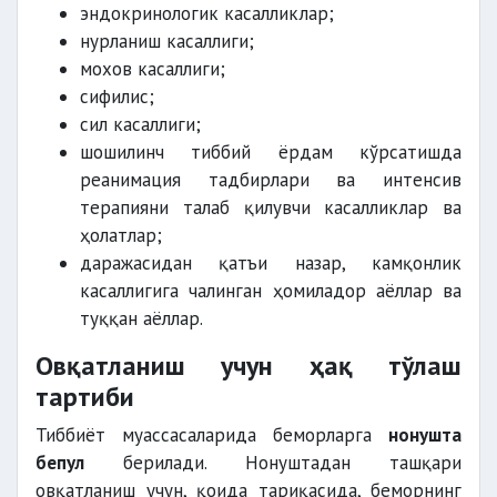
эндокринологик касалликлар;
нурланиш касаллиги;
мохов касаллиги;
сифилис;
сил касаллиги;
шошилинч тиббий ёрдам кўрсатишда
реанимация тадбирлари ва интенсив
терапияни талаб қилувчи касалликлар ва
ҳолатлар;
даражасидан қатъи назар, камқонлик
касаллигига чалинган ҳомиладор аёллар ва
туққан аёллар.
Овқатланиш учун ҳақ тўлаш
тартиби
Тиббиёт муассасаларида беморларга
нонушта
бепул
берилади. Нонуштадан ташқари
овқатланиш учун, қоида тариқасида, беморнинг