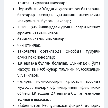
тенглаштирилган шахслар;
Чернобиль АЭСидаги ҳалокат оқибатларини
бартараф этишда қатнашиш натижасида
ногиронлиги бўлган шахслар;
1941–1945 йиллардаги уруш йиллари меҳнат
фронти қатнашчилари;
байналмилалчи жангчилар;
чин етимлар;
ваколатли органларда ҳисобда турувчи
ёлғиз пенсионерлар;
18 ёшгача бўлган болалар
, шунингдек, ўрта
махсус ва касб-ҳунар таълими муассасалари
ўқувчилари;
чақириқ комиссиялари хулосаси асосида
мудофаа ишлари бўлимларининг йўлланмаси
бўйича
18 ёшдан 27 ёшгача бўлган чақириқ
ёшидаги шахслар
;
«Ўзбекистон Республикаси фахрий донори»