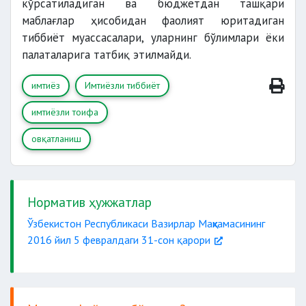
кўрсатиладиган ва бюджетдан ташқари
маблағлар ҳисобидан фаолият юритадиган
тиббиёт муассасалари, уларнинг бўлимлари ёки
палаталарига татбиқ этилмайди.
имтиёз
Имтиёзли тиббиёт
имтиёзли тоифа
овқатланиш
Норматив ҳужжатлар
Ўзбекистон Республикаси Вазирлар Маҳкамасининг
2016 йил 5 февралдаги 31-сон қарори