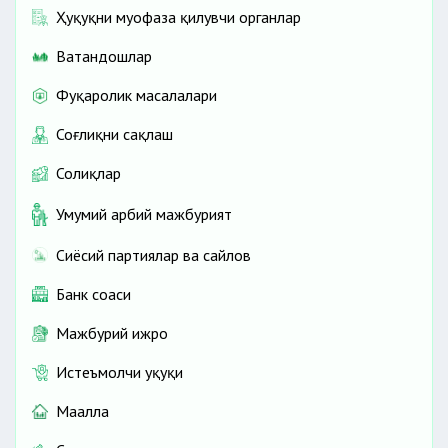
Ҳуқуқни муҳофаза қилувчи органлар
Ватандошлар
Фуқаролик масалалари
Соғлиқни сақлаш
Солиқлар
Умумий ҳарбий мажбурият
Сиёсий партиялар ва сайлов
Банк соҳаси
Мажбурий ижро
Истеъмолчи ҳуқуқи
Маҳалла