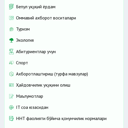
Бепул ҳуқуқий ёрдам
Оммавий ахборот воситалари
Туризм
Экология
Абитуриентлар учун
Спорт
Ахборотлаштириш (турфа мавзулар)
Ҳайдовчилик ҳуқуқини олиш
Маълумотлар
IT соҳа юзасидан
ННТ фаолияти бўйича қонунчилик нормалари