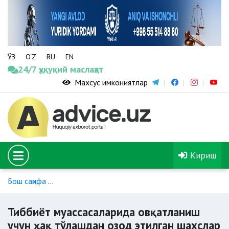
ЎЗ
O‘Z
RU
EN
24/7 ҳуқуқий маслаҳат
Махсус имкониятлар
Кириш
Бош саҳифа
Ногиронлиги бўлган шахслар учун тиббий ёрда
Тиббиёт муассасаларида овқатланиш
учун ҳақ тўлашдан озод этилган шахслар