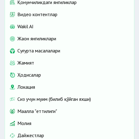
Қонунчиликдаги янгиликлар
Видео контентлар
Wakil AI
Жаҳон янгиликлари
Cуғурта масалалари
Жамият
Ҳодисалар
Локация
Сиз учун муҳим (билиб қўйган яхши)
Маҳалла "еттилиги"
Молия
Дайжестлар