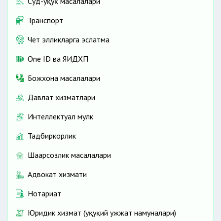
Суд-ҳуқуқ масалалари
Транспорт
Чет элликларга эслатма
One ID ва ЯИДХП
Божхона масалалари
Давлат хизматлари
Интеллектуал мулк
Тадбиркорлик
Шаҳарсозлик масалалари
Адвокат хизмати
Нотариат
Юридик хизмат (ҳуқуқий ҳужжат намуналари)