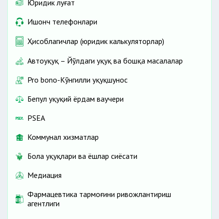
Юридик луғат
Ишонч телефонлари
Ҳисоблагичлар (юридик калькуляторлар)
Автоҳуқуқ – Йўлдаги ҳуқуқ ва бошқа масалалар
Pro bono-Кўнгилли ҳуқуқшунос
Бепул ҳуқуқий ёрдам ваучери
PSEA
Коммунал хизматлар
Бола ҳуқуқлари ва ёшлар сиёсати
Медиация
Фармацевтика тармоғини ривожлантириш
агентлиги