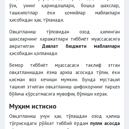
ўзи, унинг қариндошлари, бошқа шахслар,
ташкилотлар ёки ҳомийлар маблағлари
ҳисобидан ҳақ тўланади.
Овқатланиш тўловидан озод қилинган
шахсларнинг харажатлари тиббиёт муассасасига
ажратилган
Давлат бюджети маблағлари
ҳисобидан қопланади.
Бемор тиббиёт муассасаси таклиф этган
овқатланишдан ёзма ариза асосида тўлиқ ёки
қисман воз кечиши мумкин. Бунда мустақил
ташкил этилган овқатланиш шифокорнинг парҳез
бўйича кўрсатмасига мувофиқ бўлиши керак.
Муҳим истисно
Овқатланиш учун ҳақ тўлашдан озод қилиш
тўғрисидаги рўйхат тиббий ёрдам
пулли асосда