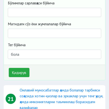
Бўлимлар сарлавҳаси бўйича
Матндаги сўз ёки жумлалалар бўйича
Тег бўйича
Қидирув
Оилавий муносабатлар ҳамда болалар тарбияси
соҳасида хотин-қизлар ва эркаклар учун тенг ҳуқуқ
21
ҳамда имкониятларни таъминлаш борасидаги
вазифалар