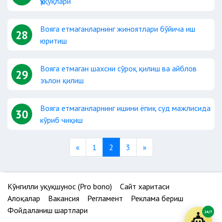
ҳуқуқлари
Вояга етмаганларнинг жиноятлари бўйича иш
28
юритиш
Вояга етмаган шахсни сўроқ қилиш ва айблов
29
эълон қилиш
Вояга етмаганларнинг ишини ёпиқ суд мажлисида
30
кўриб чиқиш
Previous
Next
«
1
2
3
»
Кўнгилли ҳуқуқшунос (Pro bono)
Сайт харитаси
Алоқалар
Вакансия
Регламент
Реклама бериш
Фойдаланиш шартлари
24/7