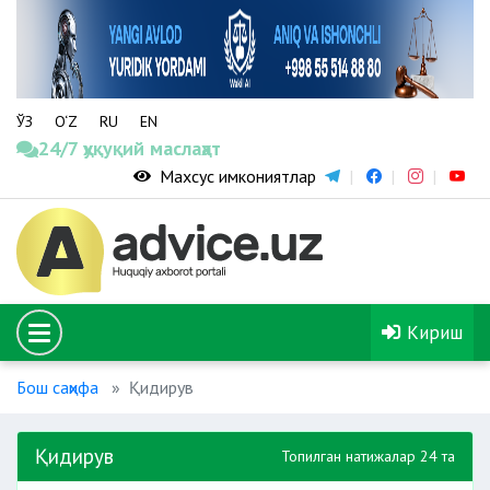
ЎЗ
O‘Z
RU
EN
24/7 ҳуқуқий маслаҳат
Махсус имкониятлар
Кириш
Бош саҳифа
Қидирув
Қидирув
Топилган натижалар 24 та