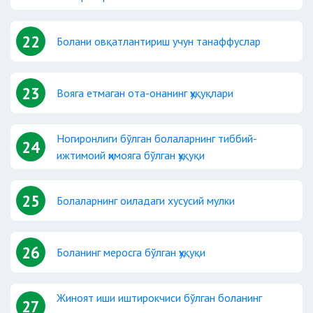
22
Болани овқатлантириш учун танаффуслар
23
Вояга етмаган ота-онанинг ҳуқуқлари
Ногиронлиги бўлган болаларнинг тиббий-
24
ижтимоий ҳимояга бўлган ҳуқуқи
25
Болаларнинг оиладаги хусусий мулки
26
Боланинг меросга бўлган ҳуқуқи
Жиноят иши иштирокчиси бўлган боланинг
27