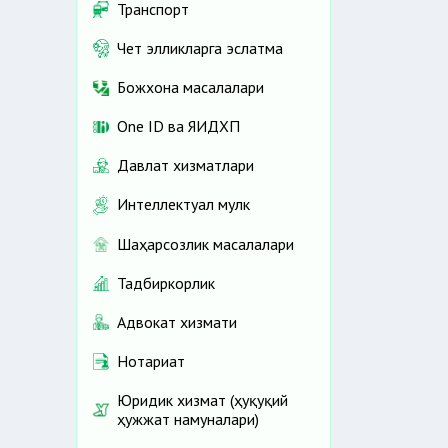
Транспорт
Чет элликларга эслатма
Божхона масалалари
One ID ва ЯИДХП
Давлат хизматлари
Интеллектуал мулк
Шаҳарсозлик масалалари
Тадбиркорлик
Адвокат хизмати
Нотариат
Юридик хизмат (ҳуқуқий
ҳужжат намуналари)