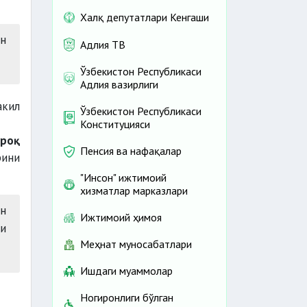
Халқ депутатлари Кенгаши
ан
Адлия ТВ
Ўзбекистон Республикаси
Адлия вазирлиги
кил
Ўзбекистон Республикаси
Конституцияси
ўроқ
Пенсия ва нафақалар
рини
"Инсон" ижтимоий
хизматлар марказлари
ун
Ижтимоий ҳимоя
и
Меҳнат муносабатлари
Ишдаги муаммолар
Ногиронлиги бўлган