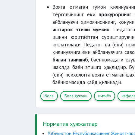
Вояга етмаган гумон қилинувчи
терговчининг ёки
прокурорнинг
айбланувчи ҳимоячисининг, қонун
иштирок этиши мумкин
. Педагог
ишини юритаётган суриштирувчин
юклатилади. Педагог ва (ёки) пси
қилинувчига ёки айбланувчига саво
билан танишиб
, баённомадаги ёзу
шаклда баён этишга ҳақлидир. Бу
(ёки) психологга вояга етмаган ш
баённомасида қайд қилинади.
бола
Бола ҳуқуқи
имтиёз
кафола
Норматив ҳужжатлар
Ўзбекистон Республикасининг Жиноят-пр