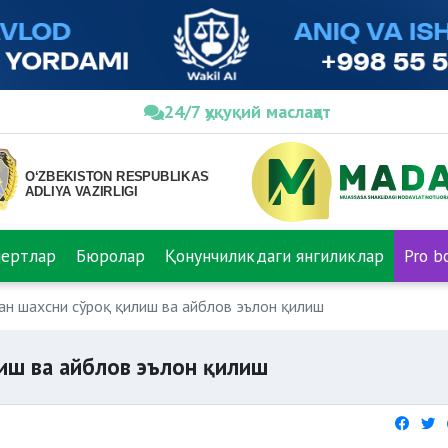
24/7 ҳуқуқий маслаҳат
пертлар
Бюролар
Қонунчиликдаги янгиликлар
Pro b
ан шахсни сўроқ қилиш ва айблов эълон қилиш
лиш ва айблов эълон қилиш