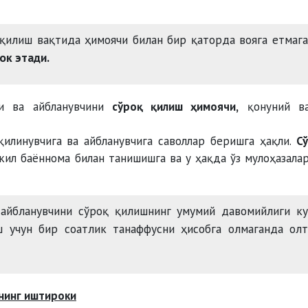
 қилиш вақтида ҳимоячи билан бир қаторда вояга етмаг
ок этади.
ни ва айбланувчини
сўроқ қилиш ҳимоячи,
қонуний ва
қилинувчига ва айбланувчига саволлар беришга ҳақли.
С
кил баённома билан танишишга ва у ҳақда ўз мулоҳазала
 айбланувчини сўроқ қилишнинг умумий давомийлиги к
 учун бир соатлик танаффусни ҳисобга олмаганда олт
гнинг иштироки