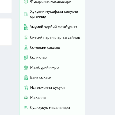
Фуқаролик масалалари
Ҳуқуқни муҳофаза қилувчи
органлар
Умумий ҳарбий мажбурият
Сиёсий партиялар ва сайлов
Соғлиқни сақлаш
Солиқлар
Мажбурий ижро
Банк соҳаси
Истеъмолчи ҳуқуқи
Маҳалла
Суд-ҳуқуқ масалалари