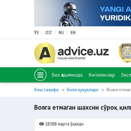
ЎЗ
O‘Z
RU
EN
Биз ҳақимизда
Янгиликлар
Экс
Бош саҳифа
Бола ҳуқуқлари
Вояга етмаг
Вояга етмаган шахсни сўроқ қи
18388 марта ўқилди