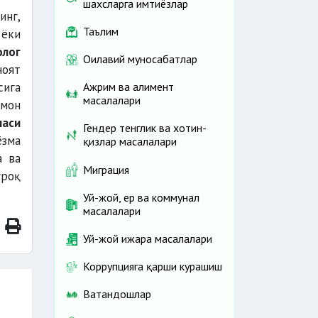
шахсларга имтиёзлар
инг,
Таълим
 ёки
олог
Оилавий муносабатлар
ноят
сига
Ажрим ва алимент
масалалари
умон
маси
Гендер тенглик ва хотин-
ёзма
қизлар масалалари
а ва
Миграция
ўроқ
Уй-жой, ер ва коммунал
масалалари
Уй-жой ижара масалалари
Коррупцияга қарши курашиш
Ватандошлар