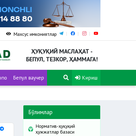
Махсус имкониятлар
ҲУҚУҚИЙ МАСЛАҲАТ -
БЕПУЛ, ТЕЗКОР, ҲАММАГА!
ono
Бепул ваучер
Кириш
Бўлимлар
Норматив-ҳуқуқий
ҳужжатлар базаси