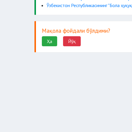
Ўзбекистон Республикасининг "Бола ҳуқу
Мақола фойдали бўлдими?
Ҳа
Йўқ