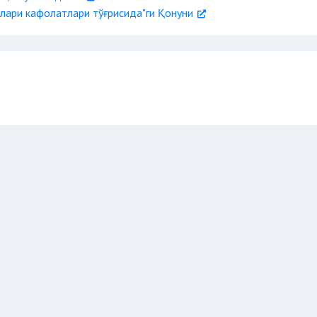
қлари кафолатлари тўғрисида"ги Қонуни