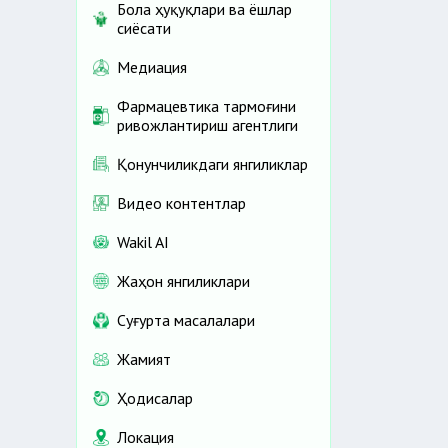
Бола ҳуқуқлари ва ёшлар
сиёсати
Медиация
Фармацевтика тармоғини
ривожлантириш агентлиги
Қонунчиликдаги янгиликлар
Видео контентлар
Wakil AI
Жаҳон янгиликлари
Cуғурта масалалари
Жамият
Ҳодисалар
Локация