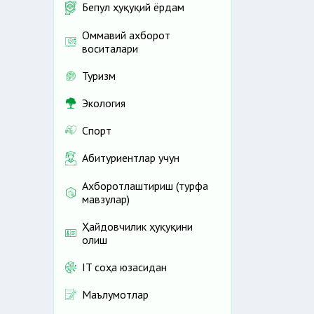
Бепул ҳуқуқий ёрдам
Оммавий ахборот
воситалари
Туризм
Экология
Спорт
Абитуриентлар учун
Ахборотлаштириш (турфа
мавзулар)
Ҳайдовчилик ҳуқуқини
олиш
IT соҳа юзасидан
Маълумотлар