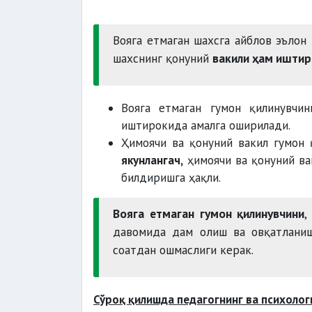
Вояга етмаган шахсга айблов эълон
шахснинг қонуний
вакили ҳам иштир
Вояга етмаган гумон қилинувчи
иштирокида амалга оширилади.
Ҳимоячи ва қонуний вакил гумон 
якунлангач,
ҳимоячи ва қонуний ва
билдиришга ҳақли.
Вояга етмаган гумон қилинувчини
,
давомида дам олиш ва овқатланиш
соатдан ошмаслиги керак.
Сўроқ қилишда педагогнинг ва психоло