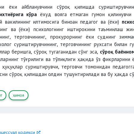
ни ёки айбланувчини сўроқ қилишда суриштирувчин
 ихтиёрига кўра
ёхуд вояга етмаган гумон қилинувчи
ий вакилининг илтимосига биноан педагог ва (ёки)
псих
нинг ва (ёки) психологнинг иштирокини таъминлаш жи
инг, терговчининг, прокурорнинг ёки суднинг зимма
холог суриштирувчининг, терговчининг рухсати билан г
ллар беришга, сўроқ тугаганидан сўнг эса,
сўроқ баённо
вларнинг тўғрилиги ва тўлиқлиги ҳақида ўз фикрларини 
 ҳуқуқлар суриштирувчи, терговчи томонидан педагогг
ахсни сўроқ қилишдан олдин тушунтирилади ва бу ҳақда с
т
ҳимоя
оцессуал кодекси