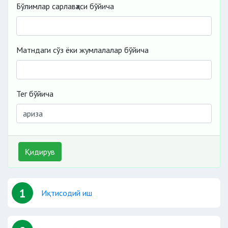
Бўлимлар сарлавҳаси бўйича
Матндаги сўз ёки жумлалалар бўйича
Тег бўйича
Қидирув
1
Иқтисодий иш