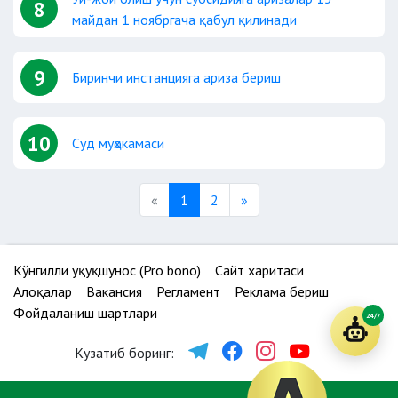
8
майдан 1 ноябргача қабул қилинади
9
Биринчи инстанцияга ариза бериш
10
Суд муҳокамаси
Previous
Next
«
1
2
»
Кўнгилли ҳуқуқшунос (Pro bono)
Сайт харитаси
Алоқалар
Вакансия
Регламент
Реклама бериш
Фойдаланиш шартлари
24/7
Кузатиб боринг: