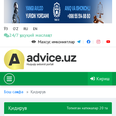
ЎЗ
O‘Z
RU
EN
24/7 ҳуқуқий маслаҳат
Махсус имкониятлар
Кириш
Бош саҳифа
Қидирув
Қидирув
Топилган натижалар 20 та