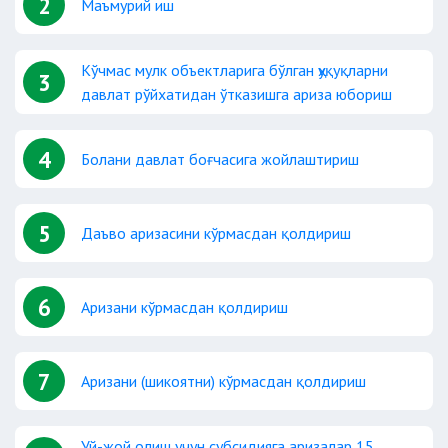
2
Маъмурий иш
Кўчмас мулк объектларига бўлган ҳуқуқларни
3
давлат рўйхатидан ўтказишга ариза юбориш
4
Болани давлат боғчасига жойлаштириш
5
Даъво аризасини кўрмасдан қолдириш
6
Аризани кўрмасдан қолдириш
7
Аризани (шикоятни) кўрмасдан қолдириш
Уй-жой олиш учун субсидияга аризалар 15