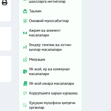
шахсларга имтиёзлар
Таълим
Оилавий муносабатлар
Ажрим ва алимент
масалалари
Гендер тенглик ва хотин-
қизлар масалалари
Миграция
Уй-жой, ер ва коммунал
масалалари
Уй-жой ижара масалалари
Коррупцияга қарши курашиш
Ҳуқуқни муҳофаза қилувчи
органлар