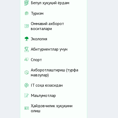
Бепул ҳуқуқий ёрдам
Туризм
Оммавий ахборот
воситалари
Экология
Абитуриентлар учун
Спорт
Ахборотлаштириш (турфа
мавзулар)
IT соҳа юзасидан
Маълумотлар
Ҳайдовчилик ҳуқуқини
олиш