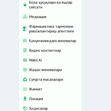
Бола ҳуқуқлари ва ёшлар
сиёсати
Медиация
Фармацевтика тармоғини
ривожлантириш агентлиги
Қонунчиликдаги янгиликлар
Видео контентлар
Wakil AI
Жаҳон янгиликлари
Cуғурта масалалари
Жамият
Локация
Ҳодисалар