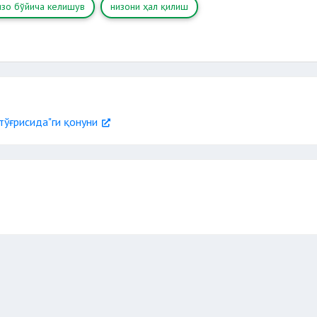
изо бўйича келишув
низони ҳал қилиш
тўғрисида"ги қонуни