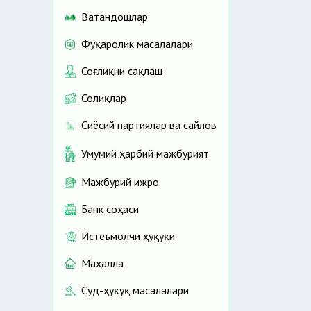
Ватандошлар
Фуқаролик масалалари
Соғлиқни сақлаш
Солиқлар
Сиёсий партиялар ва сайлов
Умумий ҳарбий мажбурият
Мажбурий ижро
Банк соҳаси
Истеъмолчи ҳуқуқи
Маҳалла
Суд-ҳуқуқ масалалари