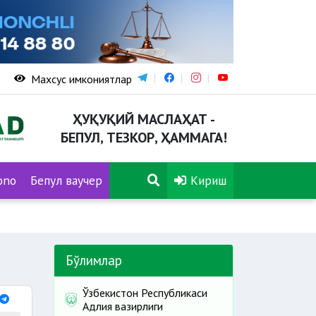
Махсус имкониятлар
ҲУҚУҚИЙ МАСЛАҲАТ -
БЕПУЛ, ТЕЗКОР, ҲАММАГА!
ono
Бепул ваучер
Кириш
Бўлимлар
Ўзбекистон Республикаси
Адлия вазирлиги