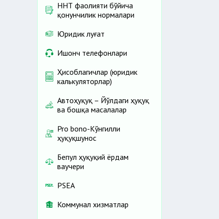
ННТ фаолияти бўйича
қонунчилик нормалари
Юридик луғат
Ишонч телефонлари
Ҳисоблагичлар (юридик
калькуляторлар)
Автоҳуқуқ – Йўлдаги ҳуқуқ
ва бошқа масалалар
Pro bono-Кўнгилли
ҳуқуқшунос
Бепул ҳуқуқий ёрдам
ваучери
PSEA
Коммунал хизматлар