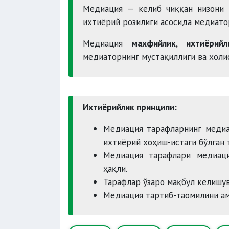
Медиация — келиб чиққан низони 
ихтиёрий розилиги асосида медиато
Медиация
махфийлик, ихтиёрийл
медиаторнинг мустақиллиги ва холи
Ихтиёрийлик принципи:
Медиация тарафларнинг медиа
ихтиёрий хоҳиш-истаги бўлган 
Медиация тарафлари медиаци
ҳақли.
Тарафлар ўзаро мақбул келишу
Медиация тартиб-таомилини ам