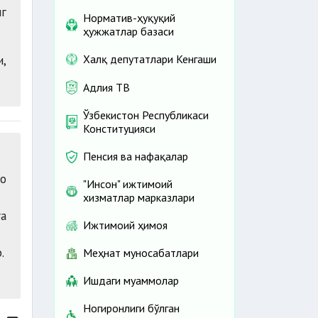
г
Норматив-ҳуқуқий
ҳужжатлар базаси
,
Халқ депутатлари Кенгаши
Адлия ТВ
Ўзбекистон Республикаси
Конституцияси
Пенсия ва нафақалар
ро
"Инсон" ижтимоий
хизматлар марказлари
а
Ижтимоий ҳимоя
.
Меҳнат муносабатлари
Ишдаги муаммолар
Ногиронлиги бўлган