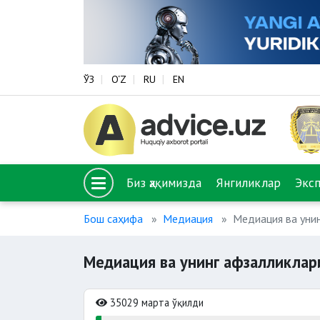
ЎЗ
O‘Z
RU
EN
Биз ҳақимизда
Янгиликлар
Экс
Бош саҳифа
Медиация
Медиация ва уни
Медиация ва унинг афзалликлар
35029 марта ўқилди