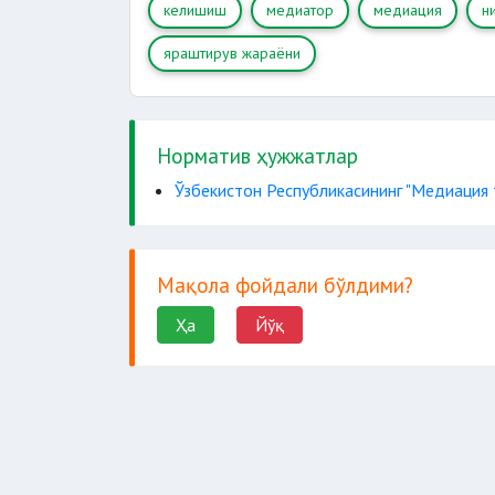
келишиш
медиатор
медиация
н
яраштирув жараёни
Норматив ҳужжатлар
Ўзбекистон Республикасининг "Медиация 
Мақола фойдали бўлдими?
Ҳа
Йўқ