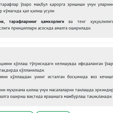
тарафлар ўзаро мақбул қарорга эришиши учун уларнин
р кўмагида ҳал қилиш усули
ик, тарафларнинг ҳамкорлиги
ва тенг ҳуқуқлилиги
слиги принциплари асосида амалга оширилади.
цияни қўллаш тўғрисидаги келишувда ифодаланган ўза
тақдирда қўлланилади.
яни қўллашдан унинг исталган босқичида воз кечишг
вни муҳокама қилиш учун масалаларни танлашда эркиндир
алга ошириш вақтида ярашишга мажбурлаш тақиқланади.