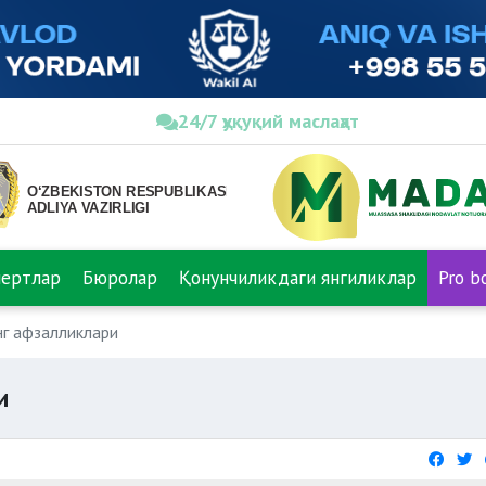
24/7 ҳуқуқий маслаҳат
пертлар
Бюролар
Қонунчиликдаги янгиликлар
Pro b
нг афзалликлари
и