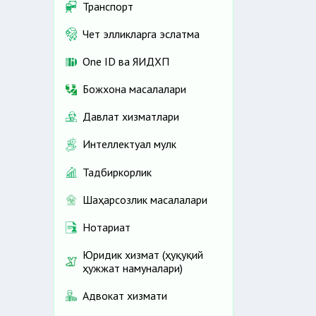
Транспорт
Чет элликларга эслатма
One ID ва ЯИДХП
Божхона масалалари
Давлат хизматлари
Интеллектуал мулк
Тадбиркорлик
Шаҳарсозлик масалалари
Нотариат
Юридик хизмат (ҳуқуқий
ҳужжат намуналари)
Адвокат хизмати