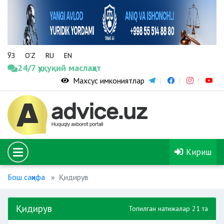
ЎЗ
O‘Z
RU
EN
24/7 ҳуқуқий маслаҳат
Махсус имкониятлар
Кириш
Бош саҳифа
Қидирув
Қидирув
Топилган натижалар 21 та