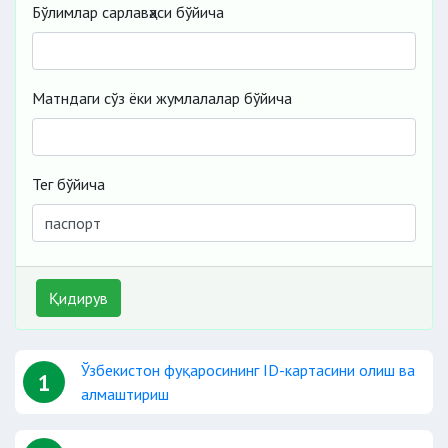
Бўлимлар сарлавҳаси бўйича
Матндаги сўз ёки жумлалалар бўйича
Тег бўйича
Қидирув
Ўзбекистон фуқаросининг ID-картасини олиш ва
1
алмаштириш