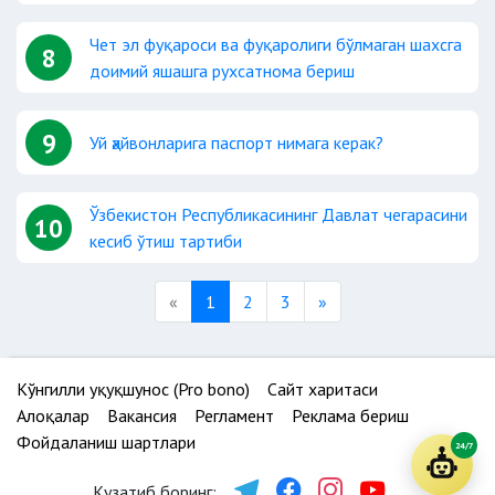
Чет эл фуқароси ва фуқаролиги бўлмаган шахсга
8
доимий яшашга рухсатнома бериш
9
Уй ҳайвонларига паспорт нимага керак?
Ўзбекистон Республикасининг Давлат чегарасини
10
кесиб ўтиш тартиби
Previous
Next
«
1
2
3
»
Кўнгилли ҳуқуқшунос (Pro bono)
Сайт харитаси
Алоқалар
Вакансия
Регламент
Реклама бериш
Фойдаланиш шартлари
24/7
Кузатиб боринг: