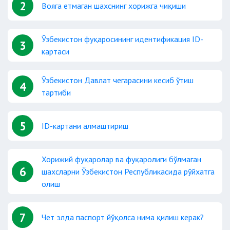
2
Вояга етмаган шахснинг хорижга чиқиши
Ўзбекистон фуқаросининг идентификация ID-
3
картаси
Ўзбекистон Давлат чегарасини кесиб ўтиш
4
тартиби
5
ID-картани алмаштириш
Хорижий фуқаролар ва фуқаролиги бўлмаган
6
шахсларни Ўзбекистон Республикасида рўйхатга
олиш
7
Чет элда паспорт йўқолса нима қилиш керак?