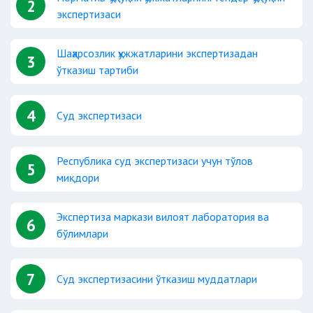
2
экспертизаси
Шаҳарсозлик ҳужжатларини экспертизадан
3
ўтказиш тартиби
4
Суд экспертизаси
Республика суд экспертизаси учун тўлов
5
миқдори
Экспертиза маркази вилоят лаборатория ва
6
бўлимлари
7
Суд экспертизасини ўтказиш муддатлари