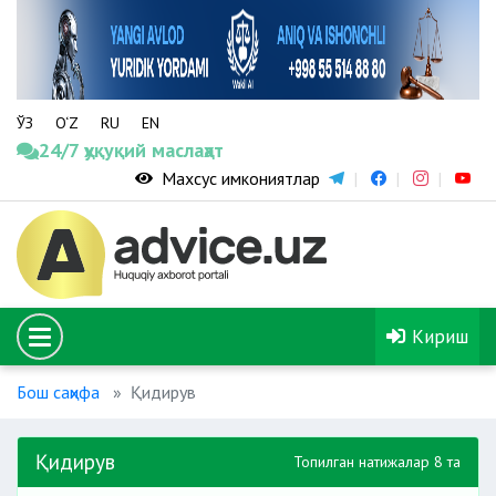
ЎЗ
O‘Z
RU
EN
24/7 ҳуқуқий маслаҳат
Махсус имкониятлар
Кириш
Бош саҳифа
Қидирув
Қидирув
Топилган натижалар 8 та