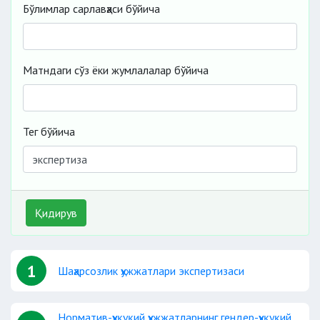
Бўлимлар сарлавҳаси бўйича
Матндаги сўз ёки жумлалалар бўйича
Тег бўйича
Қидирув
1
Шаҳарсозлик ҳужжатлари экспертизаси
Норматив-ҳуқуқий ҳужжатларнинг гендер-ҳуқуқий