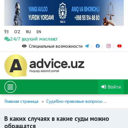
ЎЗ
O‘Z
RU
EN
24/7 ҳуқуқий маслаҳат
Специальные возможности
Войти
Главная страница
Судебно-правовые вопросы
Порядок
В каких случаях в какие суды можно
обращатся