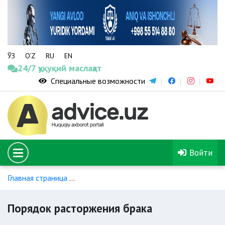
ЎЗ
O‘Z
RU
EN
24/7 ҳуқуқий маслаҳат
Специальные возможности
Войти
Главная страница
Вопросы расторжения брака и алименто
Порядок расторжения брака