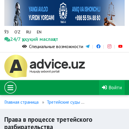
ЎЗ
O‘Z
RU
EN
24/7 ҳуқуқий маслаҳат
Специальные возможности
Войти
Главная страница
Третейские суды
Права в процессе т
Права в процессе третейского
разбирательства