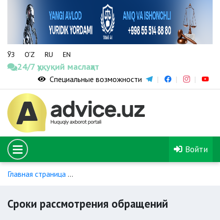
ЎЗ
O‘Z
RU
EN
24/7 ҳуқуқий маслаҳат
Специальные возможности
Войти
Главная страница
Обращение в правоохранительные орга
Сроки рассмотрения обращений