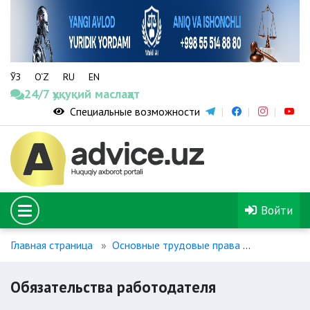
ЎЗ
O‘Z
RU
EN
24/7 ҳуқуқий маслаҳат
Специальные возможности
Войти
Главная страница
Основные трудовые права
Обязатель
Обязательства работодателя