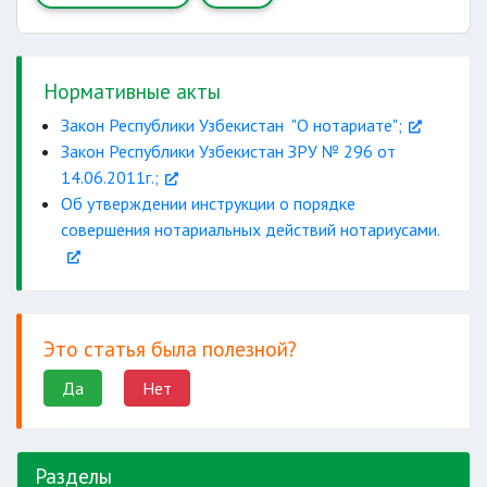
залогодержателя
Нормативные акты
Закон Республики Узбекистан "О нотариате";
Закон Республики Узбекистан ЗРУ № 296 от
справка
14.06.2011г.;
Об утверждении инструкции о порядке
родство
совершения нотариальных действий нотариусами.
решение
Это статья была полезной?
Да
Нет
Подробно
Разделы