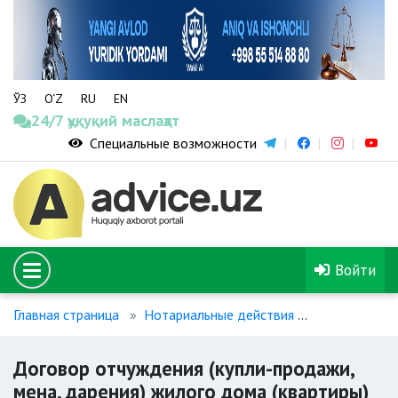
ЎЗ
O‘Z
RU
EN
24/7 ҳуқуқий маслаҳат
Специальные возможности
Войти
Главная страница
Нотариальные действия
Договор отч
Договор отчуждения (купли-продажи,
мена, дарения) жилого дома (квартиры)