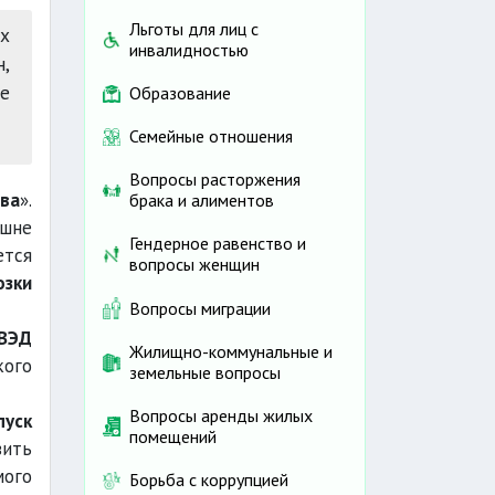
Льготы для лиц с
ых
инвалидностью
,
е
Образование
Семейные отношения
Вопросы расторжения
ва
».
брака и алиментов
шне
Гендерное равенство и
ется
вопросы женщин
озки
Вопросы миграции
ВЭД
Жилищно-коммунальные и
кого
земельные вопросы
Вопросы аренды жилых
пуск
помещений
вить
мого
Борьба с коррупцией