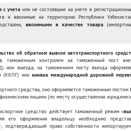
е с учета
или не состоявшие на учете в регистрационн
тв и ввозимые на территорию Республики Узбекистан
редствами,
ввозимыми в качестве товара
(импортны
льство об обратном вывозе автотранспортного средст
од таможенным контролем на таможенный пост вне
Д) или выезда, на таможенном посту въезда оформля
в
(ККПГ) или
книжка международной дорожной перев
ортного средства, оно оформляется таможенным постом
 физическими лицами (по месту осуществления юридичес
анспортное средство действует таможенный режим «
вы
Для его оформления владельцу необходимо предста
, подтверждающий право собственности импортируе