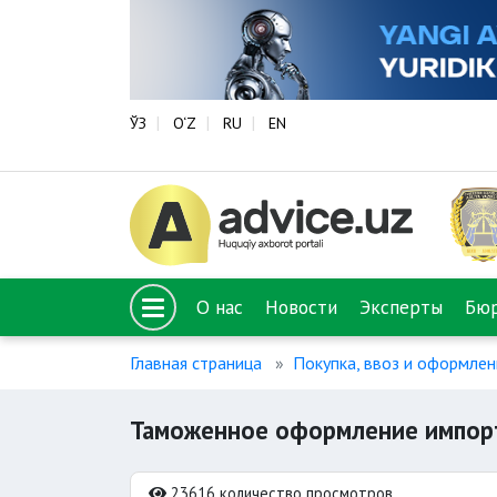
ЎЗ
O‘Z
RU
EN
О нас
Новости
Эксперты
Бю
Главная страница
Покупка, ввоз и оформле
Таможенное оформление импорт
23616 количество просмотров