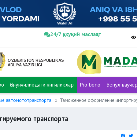
24/7 ҳуқуқий маслаҳат
ро
Қонунчиликдаги янгиликлар
Pro bono
Бепул вауче
ние автомототранспорта
Таможенное оформление импортиру
ируемого транспорта