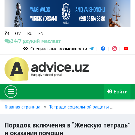
ЎЗ
O‘Z
RU
EN
24/7 ҳуқуқий маслаҳат
Специальные возможности
Войти
Главная страница
Тетради социальной защиты
Порядок
Порядок включения в “Женскую тетрадь”
и оказания помощи