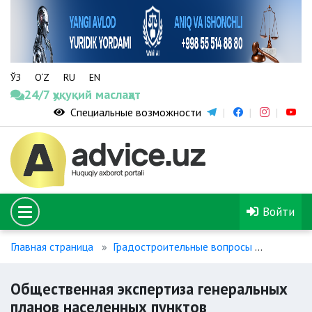
ЎЗ
O‘Z
RU
EN
24/7 ҳуқуқий маслаҳат
Специальные возможности
Войти
Главная страница
Градостроительные вопросы
Обществ
Общественная экспертиза генеральных
планов населенных пунктов