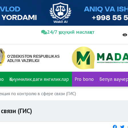
24/7 ҳуқуқий маслаҳат
ро
Қонунчиликдаги янгиликлар
Pro bono
Бепул вауче
кция по контролю в сфере связи (ГИС)
связи (ГИС)