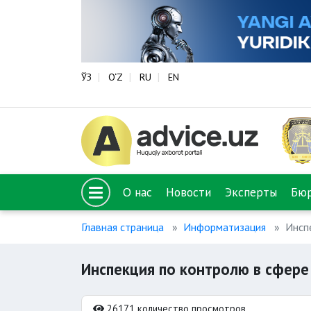
ЎЗ
O‘Z
RU
EN
О нас
Новости
Эксперты
Бю
Главная страница
Информатизация
Инспе
Инспекция по контролю в сфере 
26171 количество просмотров