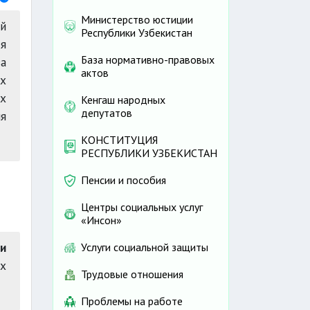
Министерство юстиции
ий
Республики Узбекистан
я
База нормативно-правовых
а
актов
ых
их
Кенгаш народных
депутатов
я
КОНСТИТУЦИЯ
РЕСПУБЛИКИ УЗБЕКИСТАН
Пенсии и пособия
Центры социальных услуг
«Инсон»
и
Услуги социальной защиты
ах
Трудовые отношения
Проблемы на работе