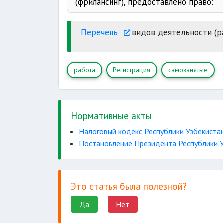
(фрилансинг), предоставлено право:
принимать
Перечень
видов деятельности (ра
информационную систему внешне
оказывать услуги
работа
Регистрация
самозанятые
заключения контракта
Нормативные акты
Налоговый кодекс Республики Узбекиста
Постановление Президента Республики У
Это статья была полезной?
Да
Нет