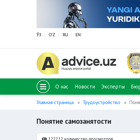
ЎЗ
O‘Z
RU
EN
О нас
Новости
Эксперты
Бю
Главная страница
Трудоустройство
Поня
Понятие самозанятости
122212 количество просмотров