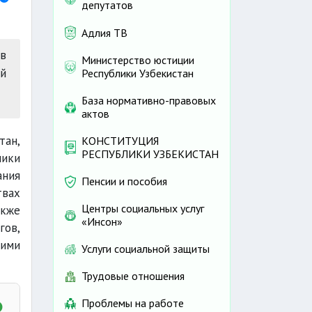
депутатов
Адлия ТВ
в
Министерство юстиции
й
Республики Узбекистан
База нормативно-правовых
актов
тан,
КОНСТИТУЦИЯ
РЕСПУБЛИКИ УЗБЕКИСТАН
лики
ания
Пенсии и пособия
твах
Центры социальных услуг
акже
«Инсон»
гов,
щими
Услуги социальной защиты
Трудовые отношения
Проблемы на работе