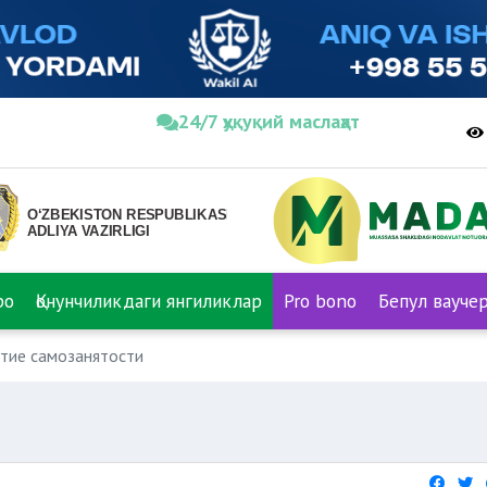
24/7 ҳуқуқий маслаҳат
ро
Қонунчиликдаги янгиликлар
Pro bono
Бепул вауче
тие самозанятости