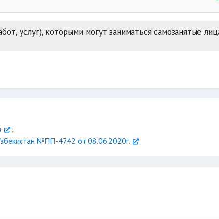
бот, услуг), которыми могут заниматься самозанятые лица
Единую электрон
торговых операций
н
;
збекистан №ПП-4742 от 08.06.2020г.