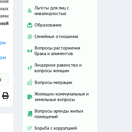
ания
Льготы для лиц с
ьных
инвалидностью
иями
ьной
Образование
Семейные отношения
вом
Вопросы расторжения
брака и алиментов
вом
Гендерное равенство и
вопросы женщин
Вопросы миграции
Жилищно-коммунальные и
земельные вопросы
Вопросы аренды жилых
помещений
Борьба с коррупцией