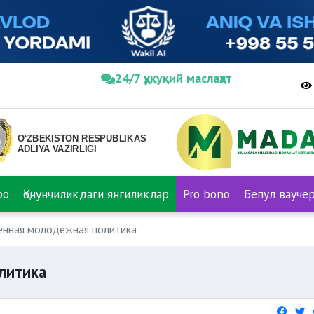
24/7 ҳуқуқий маслаҳат
ро
Қонунчиликдаги янгиликлар
Pro bono
Бепул вауче
енная молодежная политика
литика