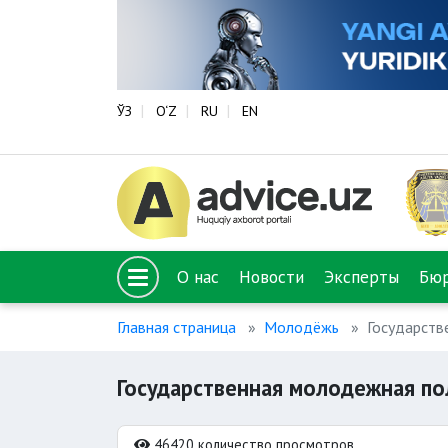
ЎЗ
O‘Z
RU
EN
О нас
Новости
Эксперты
Бю
Главная страница
Молодёжь
Государств
Государственная молодежная по
46420 количество просмотров