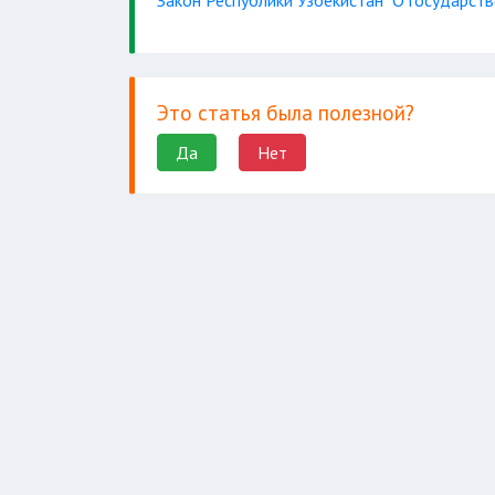
Закон Республики Узбекистан "О государс
Это статья была полезной?
Да
Нет