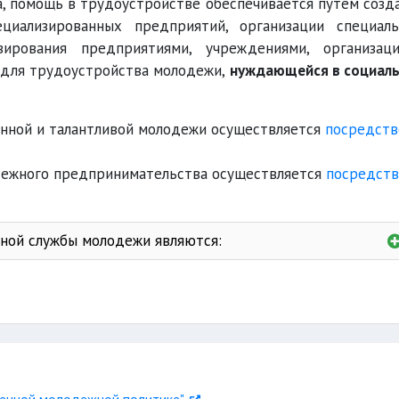
а, помощь в трудоустройстве обеспечивается путем созд
циализированных предприятий, организации специал
ирования предприятиями, учреждениями, организац
 для трудоустройства молодежи,
нуждающейся в социал
ругое
нной и талантливой молодежи осуществляется
посредст
дежного предпринимательства осуществляется
посредст
ной службы молодежи являются: