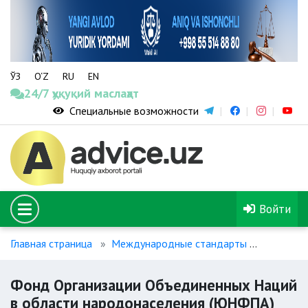
ЎЗ
O‘Z
RU
EN
24/7 ҳуқуқий маслаҳат
Специальные возможности
Войти
Главная страница
Международные стандарты
Фонд Ор
Фонд Организации Объединенных Наций
в области народонаселения (ЮНФПА)