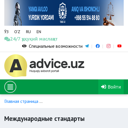
ЎЗ
O‘Z
RU
EN
24/7 ҳуқуқий маслаҳат
Специальные возможности
Войти
Главная страница
Гендерное равенство и вопросы женщин
Международные стандарты