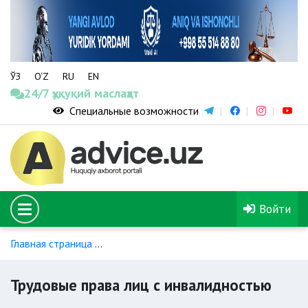
ЎЗ
O‘Z
RU
EN
24/7 ҳуқуқий маслаҳат
Специальные возможности
Войти
Главная страница
Особенности правового регулирования т
Трудовые права лиц с инвалидностью