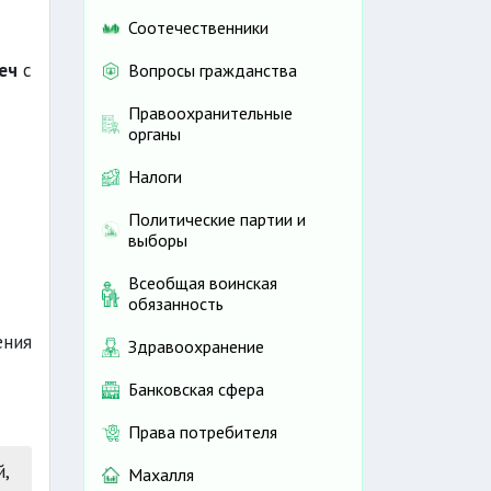
Соотечественники
еч
с
Вопросы гражданства
Правоохранительные
органы
Налоги
Политические партии и
выборы
Всеобщая воинская
обязанность
ения
Здравоохранение
Банковская сфера
Права потребителя
,
Махалля