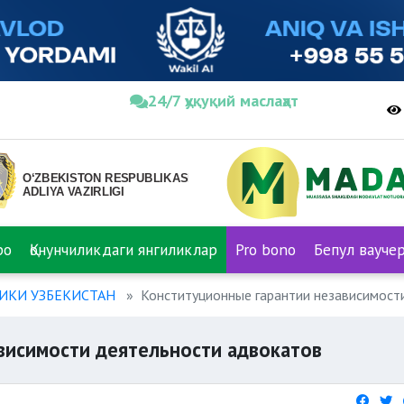
24/7 ҳуқуқий маслаҳат
ро
Қонунчиликдаги янгиликлар
Pro bono
Бепул вауче
ИКИ УЗБЕКИСТАН
Конституционные гарантии независимост
висимости деятельности адвокатов