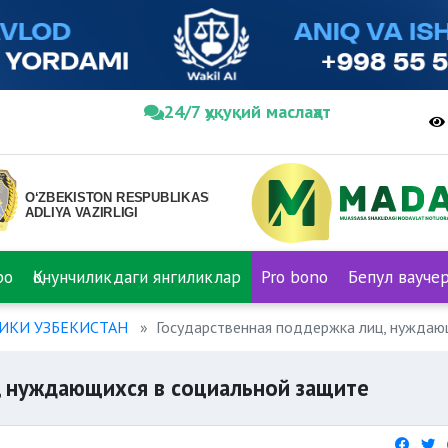
24/7 ҳуқуқий маслаҳат
ро
Қонунчиликдаги янгиликлар
Pro bono
Бепул вауче
ИКИ УЗБЕКИСТАН
Государственная поддержка лиц, нуждаю
, нуждающихся в социальной защите