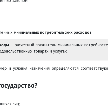
енных законом:
еленных
минимальных потребительских расходов
.
ходы
— расчетный показатель минимальных потребност
одовольственных товарах и услугах.
змер и условия назначения определяются соответству
осударство?
щихся лиц;