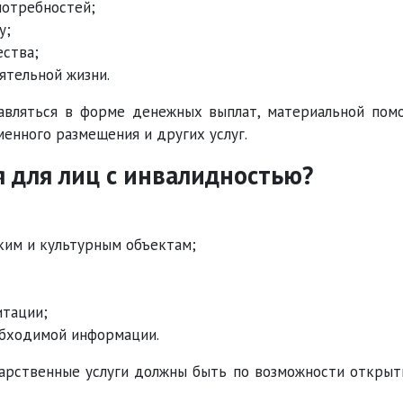
потребностей;
у;
ества;
ятельной жизни.
авляться в форме денежных выплат, материальной пом
менного размещения и других услуг.
я для лиц с инвалидностью?
ким и культурным объектам;
итации;
обходимой информации.
дарственные услуги должны быть по возможности откры