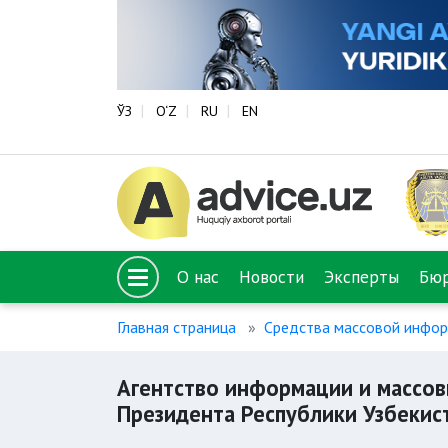
ЎЗ
O‘Z
RU
EN
О нас
Новости
Эксперты
Бю
Главная страница
Средства массовой инфо
Агентство информации и массо
Президента Республики Узбекис