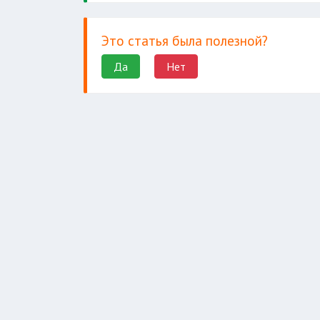
другие
Это статья была полезной?
Да
Нет
детальный анализ
поддержку организац
мониторинг за ис