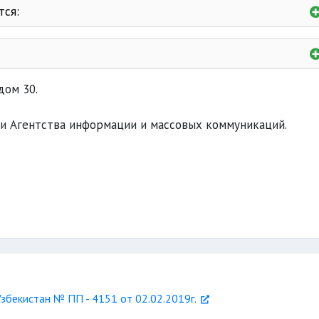
тся:
уционных прав граждан
O‘zbekiston
Гафура Гуляма;
дом 30.
Чулпана
зации мер государственной поддержки
Узбекистон миллий энциклопедияси
и Агентства информации и массовых коммуникаций.
пография слепых
другие
государственной информационной политики
законодательства
государственной информационной политики
ганам
збекистан № ПП - 4151 от 02.02.2019г.