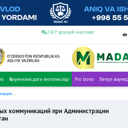
24/7 ҳуқуқий маслаҳат
ро
Қонунчиликдаги янгиликлар
Pro bono
Бепул вауче
рмации
Агентство информации и массовых коммуникаций при
вых коммуникаций при Администрации
тан