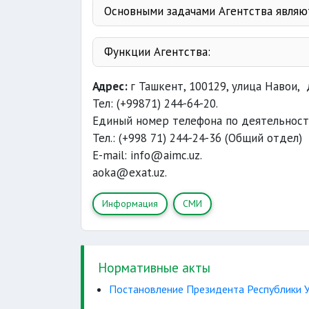
Основными задачами Агентства являю
констит
Функции Агентства:
O‘qituvchi
Адрес:
г Ташкент, 100129, улица Навои, 
реали
Тел: (+99871) 244-64-20.
Единый номер телефона по деятельност
Ти
Тел.: (+998 71) 244-24-36 (Общий отдел)
основы единой 
E-mail: info@aimc.uz.
применения 
aoka@exat.uz.
Информация
СМИ
исполнение единой 
содействие государственным ор
Нормативные акты
Постановление Президента Республики У