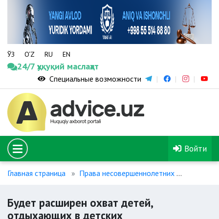
ЎЗ
O‘Z
RU
EN
24/7 ҳуқуқий маслаҳат
Специальные возможности
Войти
Главная страница
Права несовершеннолетних
Будет ра
Будет расширен охват детей,
отдыхающих в детских