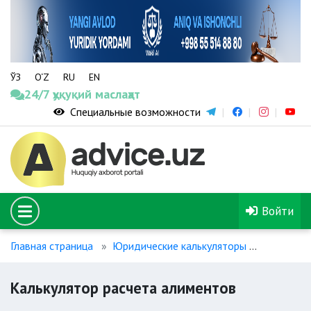
ЎЗ
O‘Z
RU
EN
24/7 ҳуқуқий маслаҳат
Специальные возможности
Войти
Главная страница
Юридические калькуляторы
Калькуля
Калькулятор расчета алиментов