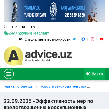
ЎЗ
O‘Z
RU
EN
24/7 ҳуқуқий маслаҳат
Специальные возможности
Войти
Главная страница
Новости законодательства
22.09.20
22.09.2025 - Эффективность мер по
предотвращению коррупционных