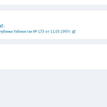
одну шестую
6 месяцев
7 месяцев
;
ублики Узбекистан № 133 от 11.03.1997г.