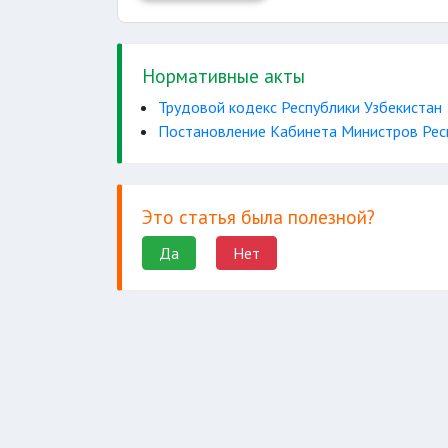
одну двенадцатую
Нормативные акты
одну седьмую
Трудовой кодекс Республики Узбекистан
Постановление Кабинета Министров Респ
Это статья была полезной?
Да
Нет