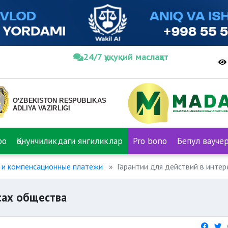
24/7 ҳуқуқий маслаҳат
ро
Қонунчиликдаги янгиликлар
Pro bono
Бепул вауче
 и компенсационные платежи
Гарантии для действий в инте
сах общества