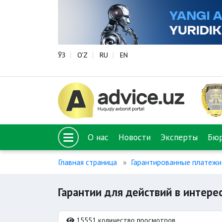
ЎЗ
O‘Z
RU
EN
О нас
Новости
Эксперты
Бю
Главная страница
Гарантированные платежи
Гарантии для действий в интере
15551 количество просмотров