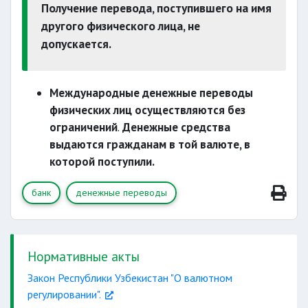
Получение перевода, поступившего на имя
(паспорт, ID-карта)
другого физического лица, не
контрольный код
допускается.
заявление о получении
Международные денежные переводы
получить
физических лиц осуществляются без
ограничений
.
Денежные средства
выдаются гражданам в той валюте, в
которой поступили.
банк
денежные переводы
Нормативные акты
Закон Республики Узбекистан "О валютном
регулировании".