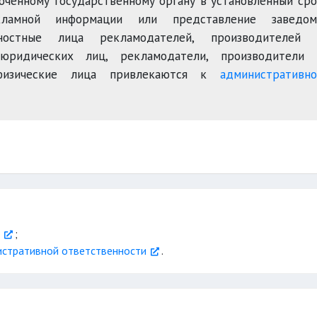
оченному государственному органу в установленный ср
ламной информации или представление заведом
младше 14 лет
ностные лица рекламодателей, производителей 
юридических лиц, рекламодатели, производители 
физические лица привлекаются к
административно
;
истративной ответственности
.