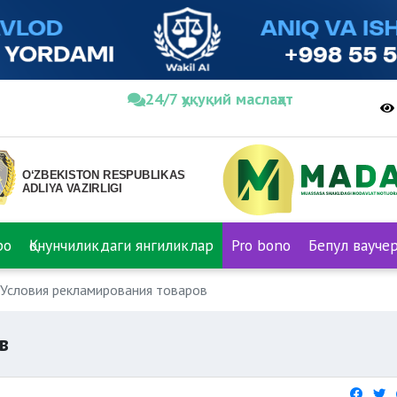
24/7 ҳуқуқий маслаҳат
ро
Қонунчиликдаги янгиликлар
Pro bono
Бепул вауче
Условия рекламирования товаров
в