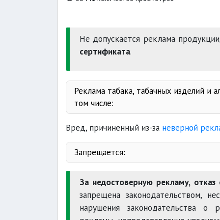
Не допускается реклама продукции
сертификата
.
Реклама табака, табачных изделий и 
том числе:
Вред, причиненный из-за
неверной рекл
алк
Запрещается:
За недостоверную рекламу, отказ
распространение и продажа игр
запрещена законодательством, не
нарушения законодательства о 
местах торговых объектов.