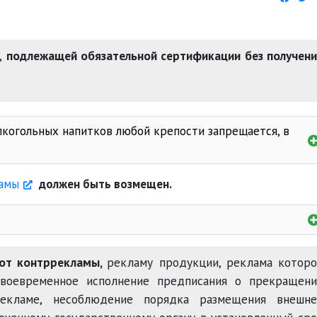
,
подлежащей обязательной сертификации без получен
алкогольных напитков любой крепости запрещается, в
амы
должен быть возмещен.
огольных напитков;
7-00 до 22-00 часов
 от контррекламы,
рекламу продукции, реклама котор
своевременное исполнение предписания о прекращени
рекламе, несоблюдение порядка размещения внешне