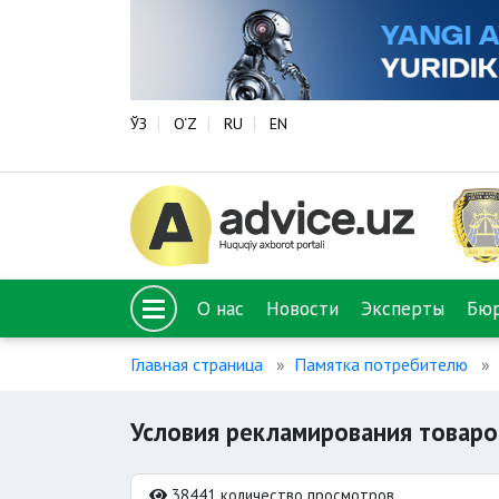
ЎЗ
O‘Z
RU
EN
О нас
Новости
Эксперты
Бю
Главная страница
Памятка потребителю
Условия рекламирования товаро
38441 количество просмотров