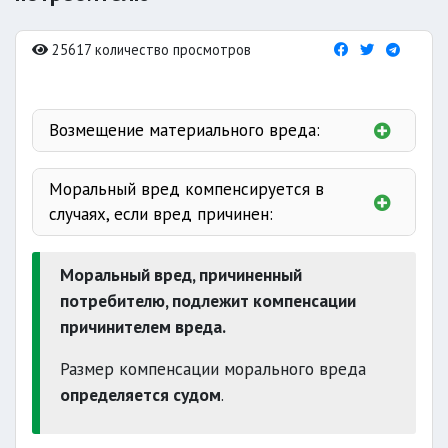
25617 количество просмотров
Возмещение материального вреда:
причиненный жизни
Моральный вред компенсируется в
продавцом (изготовителем,
случаях, если вред причинен:
исполнителем);
незаконного
Моральный вред, причиненный
вреда, причиненного ему вследствие
осуждения
потребителю, подлежит компенсации
недостатков товара;
причинителем вреда.
подлежит
Размер компенсации морального вреда
возмещению
определяется судом
.
10 лет