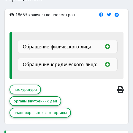
18653 количество просмотров
Обращение физического лица:
В обращении физического лица
Обращение юридического лица:
должны быть указаны:
В обращении юридического лица
должны быть указаны:
сведения
прокуратура
наименование юридического
органы внутренних дел
конкретное наименование
лица
правоохранительные органы