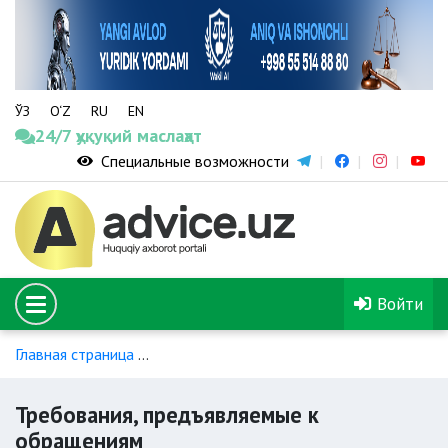
ЎЗ
O‘Z
RU
EN
24/7 ҳуқуқий маслаҳат
Специальные возможности
Войти
Главная страница
Обращение в правоохранительные орга
Требования, предъявляемые к
обращениям