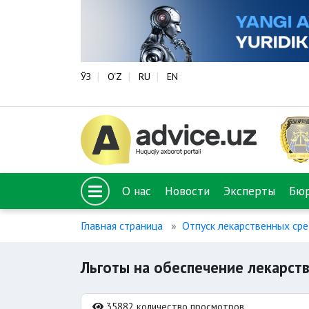
ЎЗ
O‘Z
RU
EN
О нас
Новости
Эксперты
Бю
Главная страница
Отпуск лекарственных сред
Льготы на обеспечение лекарст
35882 количество просмотров