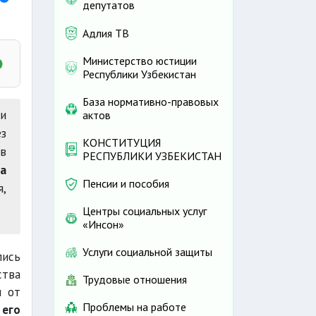
депутатов
Адлия ТВ
Министерство юстиции
Республики Узбекистан
База нормативно-правовых
и
актов
з
КОНСТИТУЦИЯ
в
РЕСПУБЛИКИ УЗБЕКИСТАН
та
Пенсии и пособия
я,
Центры социальных услуг
«Инсон»
Услуги социальной защиты
пись
ства
Трудовые отношения
и от
Проблемы на работе
 его