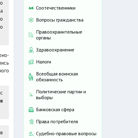
о
Соотечественники
а
по
Вопросы гражданства
о
Правоохранительные
органы
Здравоохранение
рно-
Налоги
пись
ого
Всеобщая воинская
обязанность
Политические партии и
с
выборы
я
Банковская сфера
Права потребителя
в
Судебно-правовые вопросы