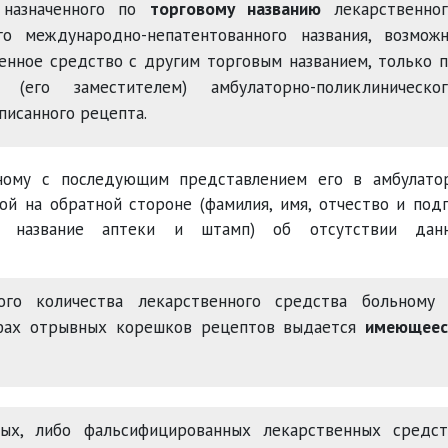
 назначенного по
торговому названию
лекарственног
о международно-непатентованного названия, возможн
енное средство с другим торговым названием, только 
(его заместителем) амбулаторно-поликлиническог
писанного рецепта.
ному с последующим представлением его в амбулато
й на обратной стороне (фамилия, имя, отчество и под
а, название аптеки и штамп) об отсутствии данн
ого количества лекарственного средства больному 
афах отрывных корешков рецептов выдается
имеющеес
ных, либо фальсифицированных лекарственных средст