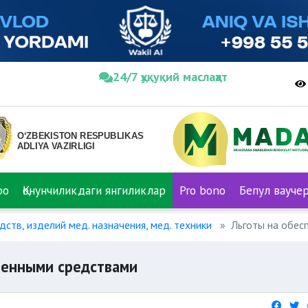
24/7 ҳуқуқий маслаҳат
ро
Қонунчиликдаги янгиликлар
Pro bono
Бепул вауче
ств, изделий мед. назначения, мед. техники
Льготы на обес
венными средствами