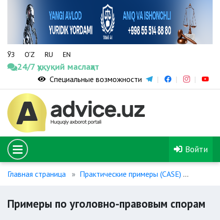
ЎЗ
O‘Z
RU
EN
24/7 ҳуқуқий маслаҳат
Специальные возможности
Войти
Главная страница
Практические примеры (CASE)
Пример
Примеры по уголовно-правовым спорам