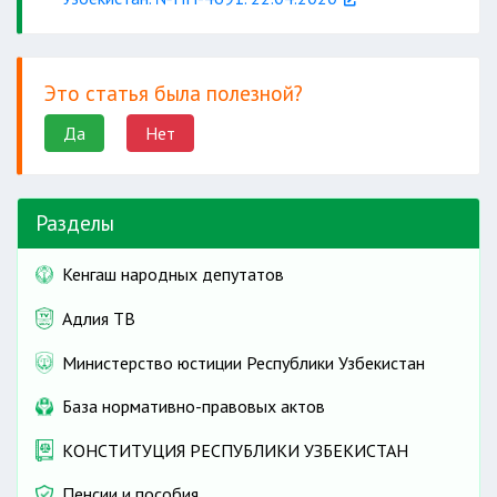
международными стандартами и
передовым опытом
Это статья была полезной?
безусловного соблюдения
Да
Нет
санитарно-
эпидемиологических лабораторий;
Разделы
Кенгаш народных депутатов
специалистов с
международным опытом работы;
Адлия ТВ
современных клиник
Министерство юстиции Республики Узбекистан
для лечения инфекционных
База нормативно-правовых актов
КОНСТИТУЦИЯ РЕСПУБЛИКИ УЗБЕКИСТАН
Пенсии и пособия