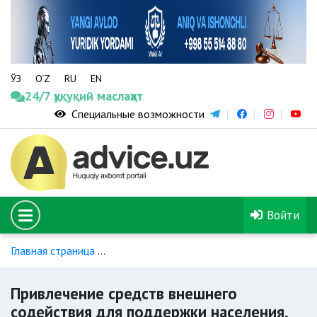
ЎЗ
O‘Z
RU
EN
24/7 ҳуқуқий маслаҳат
Специальные возможности
Войти
Главная страница
Нормативно-правовые акты по борьбе с
Привлечение средств внешнего
содействия для поддержки населения,