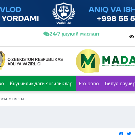
24/7 ҳуқуқий маслаҳат
ро
Қонунчиликдаги янгиликлар
Pro bono
Бепул вауче
осы-ответы