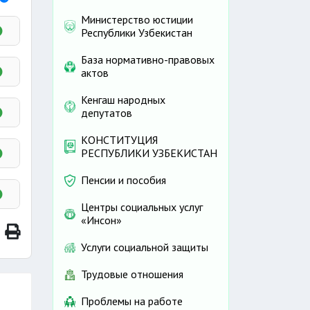
Министерство юстиции
Республики Узбекистан
,
База нормативно-правовых
актов
в
Кенгаш народных
депутатов
а
й
КОНСТИТУЦИЯ
е
к
РЕСПУБЛИКИ УЗБЕКИСТАН
а
 в
Пенсии и пособия
м
-7
Центры социальных услуг
й
«Инсон»
Услуги социальной защиты
Трудовые отношения
о
Проблемы на работе