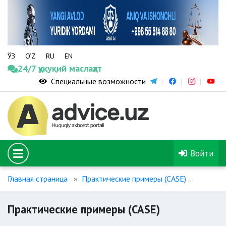
ЎЗ
O‘Z
RU
EN
24/7 ҳуқуқий маслаҳат
Специальные возможности
Войти
Главная страница
Практические примеры (CASE)
Практи
Практические примеры (CASE)