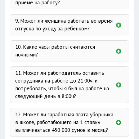
приеме на работу?
Ответ
статье 84
не
9. Может ли женщина работать во время
устанавливается
отпуска по уходу за ребенком?
Ответ
до 3-х лет
70 календарных дней
10. Какие часы работы считаются
56 календарных дней
ночными?
11. Может ли работодатель оставить
сотрудника на работе до 21:00ч. и
потребовать, чтобы я был на работе на
3-х лет
следующий день в 8:00ч?
сохраняется
Ответ
6
128 Трудового кодекса
12. Может ли заработная плата уборщика
месяцев
в школе, работабющего на 1 ставку
неполный рабочий день
выплачиваться 450 000 сумов в месяц?
12 часов