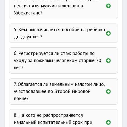
подлежат
15 рабочих дней
пенсию для мужчин и женщин в
статье 5
Узбекистане?
ухудшающие
удерживается
Ответ
статье 7
5. Кем выплачивается пособие на ребенка
до двух лет?
Ответ
за пособием
6. Регистрируется ли стаж работы по
мужчины - по достижении
60 лет
и при
уходу за пожилым человеком старше 70
стаже работы
не менее 25 лет
;
лет?
женщины - по достижении
55 лет
и при
стаже работы
не менее 20 лет
.
Ответ
статье 37
7. Облагается ли земельным налогом лицо,
порядком
участвовавшее во Второй мировой
войне?
8. На кого не распространяется
до 16 лет
начальный испытательный срок при
80-летнего