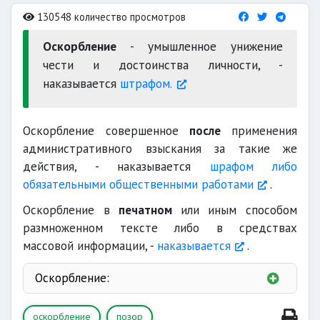
130548 количество просмотров
Оскорбление
- умышленное унижение
чести и достоинства личности, -
наказывается
штрафом.
Оскорбление совершенное
после
применения
административного взыскания за такие же
действия, - наказывается
шрафом либо
обязательными общественными работами
.
Оскорбление в
печатном
или иным способом
размноженном тексте либо в средствах
массовой информации, -
наказывается
.
Оскорбление:
в связи с выполнением потерпевшим своего
оскорбление
позор
служебного или гражданского долга
;