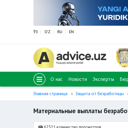
ЎЗ
O‘Z
RU
EN
О нас
Новости
Эксперты
Бю
Главная страница
Защита от безработицы
Материальные выплаты безраб
62521 количество просмотров