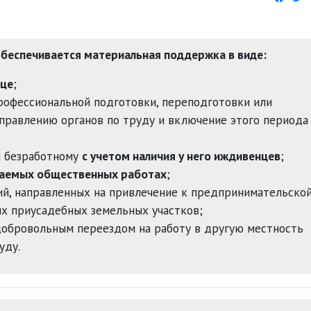
беспечивается материальная поддержка в виде:
ице
;
рофессиональной подготовки, переподготовки или
правлению органов по труду и включение этого периода
и безработному
с учетом наличия у него иждивенцев
;
ваемых общественных работах
;
ий, направленных на привлечение к предпринимательско
ых приусадебных земельных участков;
 добровольным переездом на работу в другую местность
уду.