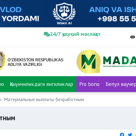
24/7 ҳуқуқий маслаҳат
ро
Қонунчиликдаги янгиликлар
Pro bono
Бепул вауче
Материальные выплаты безработным
отным