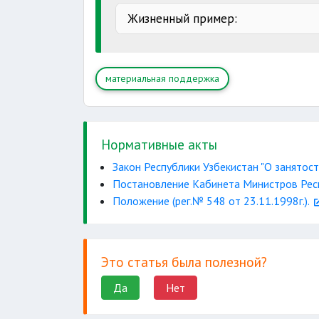
учреждении
Жизненный пример:
материальная поддержка
Нормативные акты
Закон Республики Узбекистан "О занятост
Постановление Кабинета Министров Респ
Положение (рег.№ 548 от 23.11.1998г.).
Это статья была полезной?
Да
Нет
смерти
Подробн