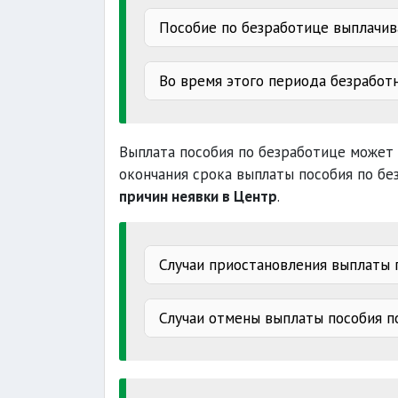
Пособие по безработице выплачив
Во время этого периода безработ
месяцев
50 пр
искать работу
одного раза в две нед
Выплата пособия по безработице может
окончания срока выплаты пособия по бе
причин неявки в Центр
.
процентов
Случаи приостановления выплаты 
было н
Случаи отмены выплаты пособия п
трудоустройства
отказа
2-х
проходит курс лече