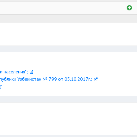
за пределам
самозанятого
и населения";
ублики Узбекистан № 799 от 05.10.2017г.;
наказанию
им пособия
о