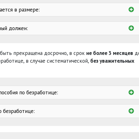
ается в размере:
1
ный должен:
оцентов
ели
Центр
для получения направления
 быть прекращена досрочно, в срок
не более 3 месяцев
д
1 года
одног
зработице, в случае систематической,
без уважительных
впервые
7
пособия по безработице:
аправлено для профессионального обучения
о безработице:
одного
ния в специализированном лечебно-профилактическом
обманным