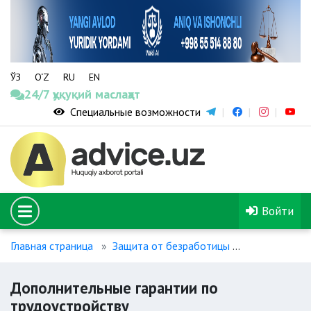
ЎЗ
O‘Z
RU
EN
24/7 ҳуқуқий маслаҳат
Специальные возможности
Войти
Главная страница
Защита от безработицы
Дополнитель
Дополнительные гарантии по
трудоустройству