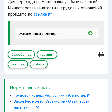
Для перехода на Национальную базу вакансий
минимального
Министерства занятости и трудовых отношений
количества рабочих мест
пройдите по
ссылке
.
Жизненный пример:
безработица
гарантия
пособие
работа
Нормативные акты
Трудовой кодекс Республики Узбекистан;
Закон Республики Узбекистан «О занятости
населения»;