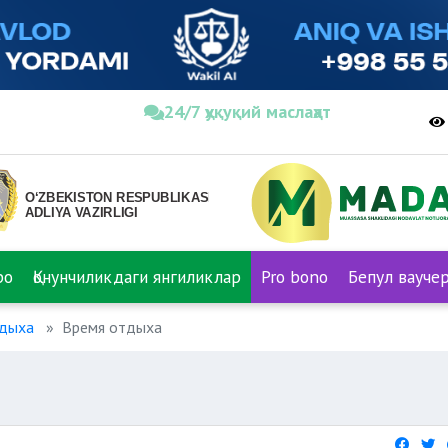
24/7 ҳуқуқий маслаҳат
ро
Қонунчиликдаги янгиликлар
Pro bono
Бепул вауче
тдыха
Время отдыха