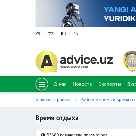
ЎЗ
O‘Z
RU
EN
О нас
Новости
Эксперты
Бю
Главная страница
Рабочее время и время о
Время отдыха
35660 количество просмотров