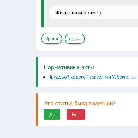
приостановка которых невозможн
Жизненный пример:
1 января -
неотложные
8 марта
Время
отдых
21 марта
9 мая -
1 сентября -
1 октября
Нормативные акты
8 декабря -
Трудовой кодекс Республики Узбекистан
первый день
первый день
Это статья была полезной?
Да
Нет