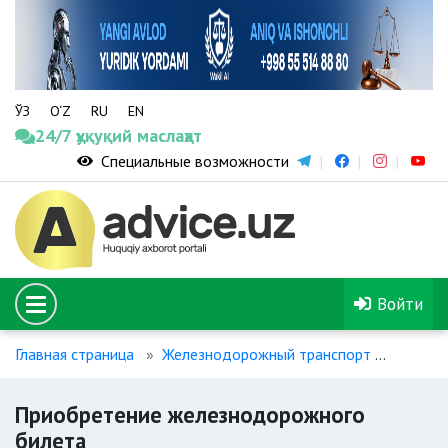
ЎЗ
O‘Z
RU
EN
24/7 ҳуқуқий маслаҳат
Специальные возможности
Войти
Главная страница
Железнодорожный транспорт
Приоб
Приобретение железнодорожного
билета