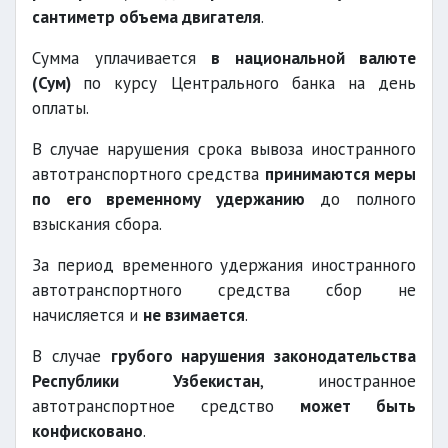
уплатой
сантиметр объема двигателя
.
периодических таможенных платежей
Сумма уплачивается
в национальной валюте
(Сум)
по курсу Центрального банка на день
оплаты.
В случае нарушения срока вывоза иностранного
автотранспортного средства
принимаются меры
по его временному удержанию
до полного
взыскания сбора.
За период временного удержания иностранного
автотранспортного средства сбор не
начисляется и
не взимается
.
В случае
грубого нарушения законодательства
Республики Узбекистан
, иностранное
автотранспортное средство
может быть
конфисковано
.