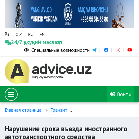
ЎЗ
O‘Z
RU
EN
24/7 ҳуқуқий маслаҳат
Специальные возможности
Войти
Главная страница
Транзит
Нарушение срока въезда ино
Нарушение срока въезда иностранного
автотранспортного средства