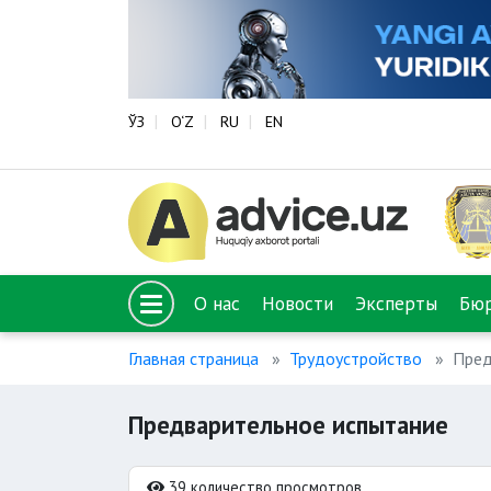
ЎЗ
O‘Z
RU
EN
О нас
Новости
Эксперты
Бю
Главная страница
Трудоустройство
Пред
Предварительное испытание
39 количество просмотров