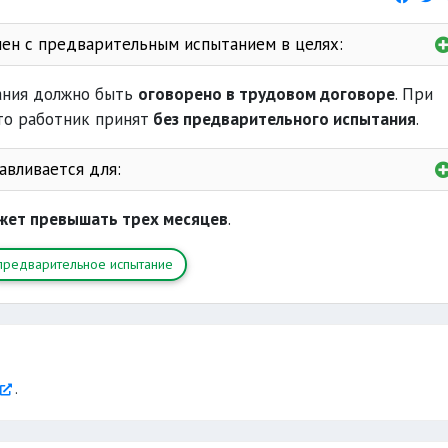
ен с предварительным испытанием в целях:
ания должно быть
оговорено в трудовом договоре
. При
елесообразности продолжения работы
что работник принят
без предварительного испытания
.
авливается для:
до 3 лет
жет превышать трех месяцев
.
тра содействия занятости населения
предварительное испытание
3 лет со дня окончания
срок до 6 месяцев
.