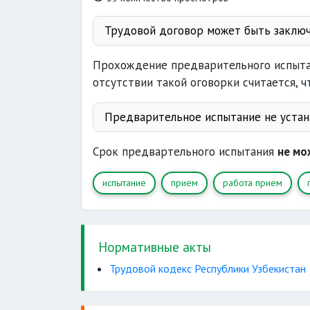
Трудовой договор может быть заключ
проверки соответствия
Прохождение предварительного испыт
ц
отсутствии такой оговорки считается, 
Предварительное испытание не устан
беременных женщин
Срок предвартельного испытания
не мо
направленных на работу с цен
испытание
прием
работа прием
образовательного учреждения
Нормативные акты
Трудовой кодекс Республики Узбекистан