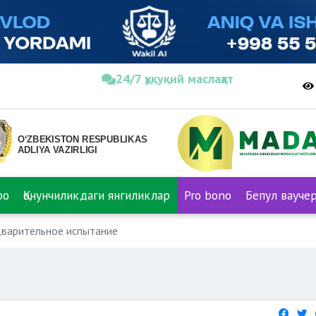
24/7 ҳуқуқий маслаҳат
ро
Қонунчиликдаги янгиликлар
Pro bono
Бепул вауче
варительное испытание